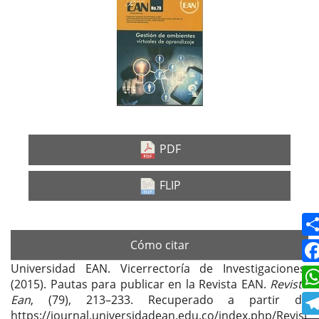
Barra
lateral
del
artículo
PDF
FLIP
Cómo citar
Universidad EAN. Vicerrectoría de Investigaciones.
(2015). Pautas para publicar en la Revista EAN.
Revista
Ean
, (79), 213–233. Recuperado a partir de
https://journal.universidadean.edu.co/index.php/Revist