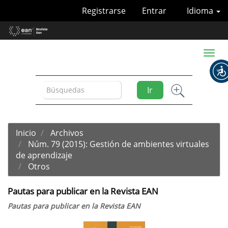
Navegación
Registrarse
Entrar
Idioma
principal
Contenido
principal
Barra
Toggl
lateral
naviga
Ir
Inicio
Archivos
Núm. 79 (2015): Gestión de ambientes virtuales
de aprendizaje
Otros
Pautas para publicar en la Revista EAN
Pautas para publicar en la Revista EAN