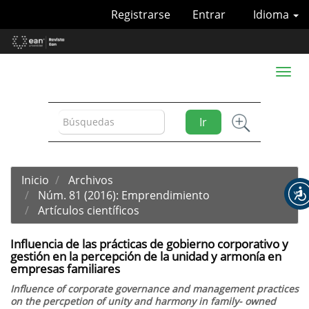
Navegación
Registrarse
Entrar
Idioma
principal
Contenido
principal
Barra
Toggl
lateral
naviga
Ir
Inicio
Archivos
Núm. 81 (2016): Emprendimiento
Artículos científicos
Influencia de las prácticas de gobierno corporativo y
gestión en la percepción de la unidad y armonía en
empresas familiares
Influence of corporate governance and management practices
on the percpetion of unity and harmony in family- owned