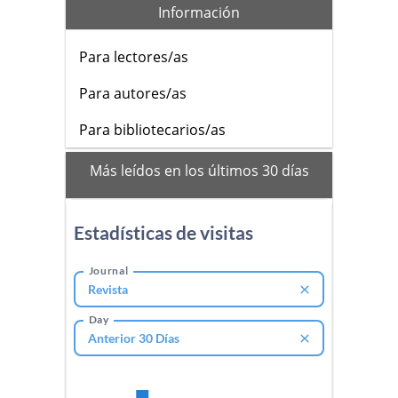
Información
Para lectores/as
Para autores/as
Para bibliotecarios/as
mas_vistos
Más leídos en los últimos 30 días