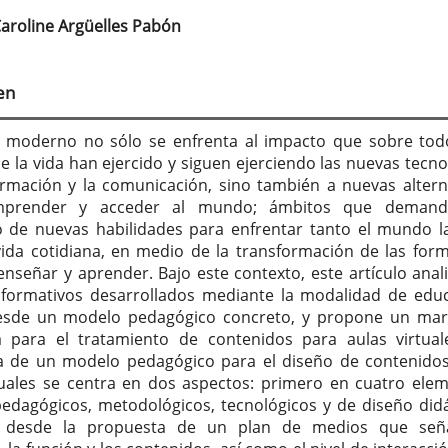
aroline Argüelles Pabón
tenido
cipal
en
culo
 moderno no sólo se enfrenta al impacto que sobre tod
e la vida han ejercido y siguen ejerciendo las nuevas tecno
ormación y la comunicación, sino también a nuevas altern
mprender y acceder al mundo; ámbitos que demand
o de nuevas habilidades para enfrentar tanto el mundo l
ida cotidiana, en medio de la transformación de las for
enseñar y aprender. Bajo este contexto, este artículo anali
formativos desarrollados mediante la modalidad de edu
 desde un modelo pedagógico concreto, y propone un ma
a para el tratamiento de contenidos para aulas virtual
a de un modelo pedagógico para el diseño de contenido
tuales se centra en dos aspectos: primero en cuatro ele
pedagógicos, metodológicos, tecnológicos y de diseño didá
 desde la propuesta de un plan de medios que seña