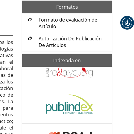
formatos
Formatos
Formato de evaluación de
Artículo
Autorización De Publicación
os los
De Artículos
logías
ativas
Indexada-
Indexada en
an el
de
aboral
mas de
za los
cación
rco de
es. La
s para
mentos
ctico;
le el