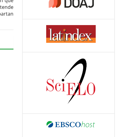
ón que
etende
partan