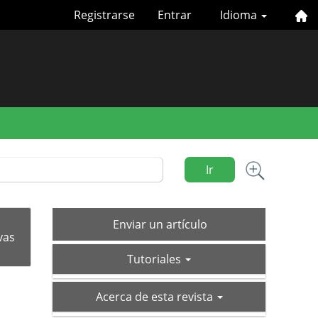
Registrarse
Entrar
Idioma
Ir
Enviar
Enviar un artículo
un
vas
tutoriales
artículo
Tutoriales
acerca-
Acerca de esta revista
de