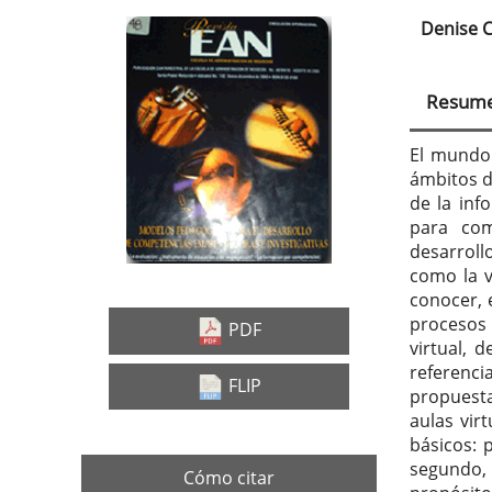
Denise C
Barra
Con
lateral
prin
Resum
del
del
artículo
artí
El mundo
ámbitos d
de la inf
para co
desarroll
como la v
conocer, 
procesos 
PDF
virtual,
referenci
FLIP
propuest
aulas vir
básicos: 
segundo,
Cómo citar