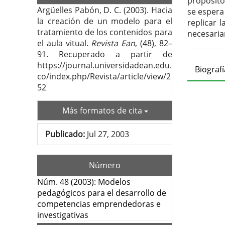
propósito,
Argüelles Pabón, D. C. (2003). Hacia
se espera
la creación de un modelo para el
replicar 
tratamiento de los contenidos para
necesaria
el aula vitual.
Revista Ean
, (48), 82–
91. Recuperado a partir de
https://journal.universidadean.edu.
Deta
Biograf
co/index.php/Revista/article/view/2
del
52
artí
Más formatos de cita
Publicado:
Jul 27, 2003
Número
Núm. 48 (2003): Modelos
pedagógicos para el desarrollo de
competencias emprendedoras e
investigativas