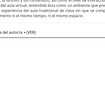
 la función y los contenidos, así como el nivel de interacci
 del aula virtual, entendida ésta como un ambiente que pr
la experiencia del aula tradicional de clase sin que se com
mente ni el mismo tiempo, ni el mismo espacio.
lles
ía del autor/a
(VER)
culo