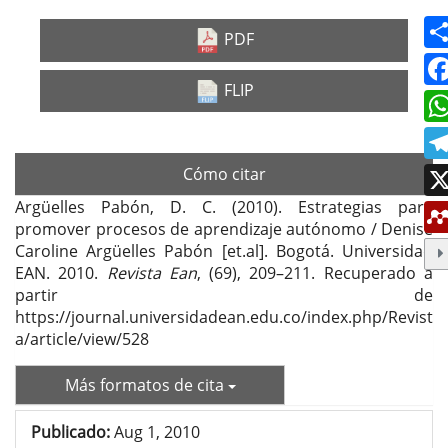
PDF
FLIP
Cómo citar
Argüelles Pabón, D. C. (2010). Estrategias para
promover procesos de aprendizaje autónomo / Denise
Caroline Argüelles Pabón [et.al]. Bogotá. Universidad
EAN. 2010.
Revista Ean
, (69), 209–211. Recuperado a
partir de
https://journal.universidadean.edu.co/index.php/Revist
a/article/view/528
Más formatos de cita
Publicado:
Aug 1, 2010