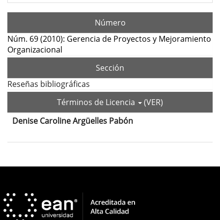
Número
Núm. 69 (2010): Gerencia de Proyectos y Mejoramiento
Organizacional
Sección
Reseñas bibliográficas
Términos de Licencia
(VER)
Denise Caroline Argüelles Pabón
Contenido
principal
del
Detalles
artículo
del
artículo