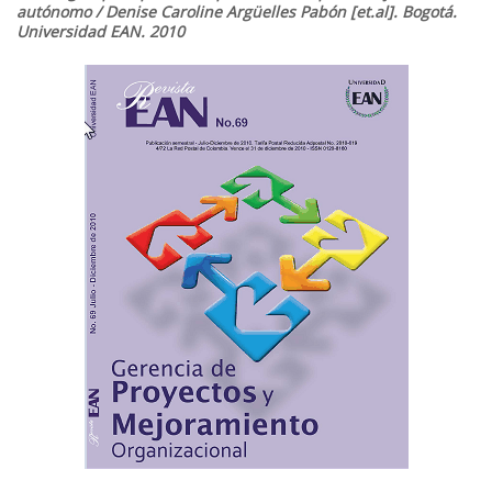
autónomo / Denise Caroline Argüelles Pabón [et.al]. Bogotá.
Universidad EAN. 2010
Barra
lateral
del
artículo