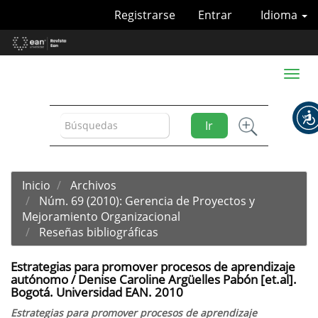
Navegación
Registrarse
Entrar
Idioma
principal
Contenido
principal
Barra
Toggl
lateral
naviga
Ir
Inicio
Archivos
Núm. 69 (2010): Gerencia de Proyectos y
Mejoramiento Organizacional
Reseñas bibliográficas
Estrategias para promover procesos de aprendizaje
autónomo / Denise Caroline Argüelles Pabón [et.al].
Bogotá. Universidad EAN. 2010
Estrategias para promover procesos de aprendizaje