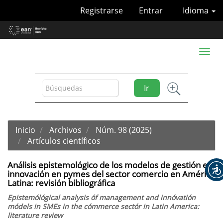
Navegación
Registrarse
Entrar
Idioma
principal
Contenido
principal
Barra
Toggl
lateral
naviga
Ir
Inicio
Archivos
Núm. 98 (2025)
Artículos científicos
Análisis epistemológico de los modelos de gestión e
innovación en pymes del sector comercio en América
Latina: revisión bibliográfica
Epistemólógical analysis óf management and innóvatión
módels in SMEs in the cómmerce sectór in Latin America:
literature review