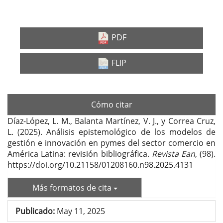
Barra
lateral
PDF
del
FLIP
artículo
Cómo citar
Díaz-López, L. M., Balanta Martínez, V. J., y Correa Cruz,
L. (2025). Análisis epistemológico de los modelos de
gestión e innovación en pymes del sector comercio en
América Latina: revisión bibliográfica.
Revista Ean
, (98).
https://doi.org/10.21158/01208160.n98.2025.4131
Más formatos de cita
Publicado:
May 11, 2025