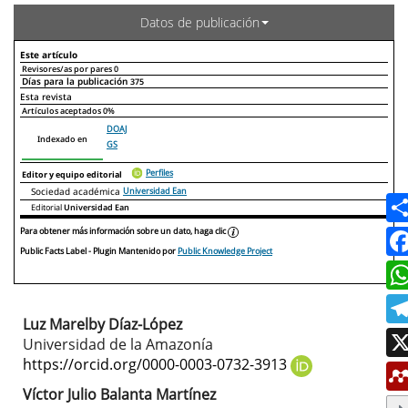
Datos de publicación
Este artículo
Revisores/as por pares
0
Días para la publicación
375
Declaraciones de autoría
Este artículo
Otros artículos
Esta revista
Artículos aceptados
0%
DOAJ
Indexado en
GS
Perfiles
Editor y equipo editorial
Sociedad académica
Universidad Ean
Editorial
Universidad Ean
Para obtener más información sobre un dato, haga clic
Public Facts Label
- Plugin Mantenido por
Public Knowledge Project
Luz Marelby Díaz-López
Contenido
Universidad de la Amazonía
principal
https://orcid.org/0000-0003-0732-3913
del
Víctor Julio Balanta Martínez