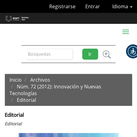
Navegación
Registrarse
Entrar
Idioma
principal
Contenido
principal
Barra
Toggl
lateral
naviga
Ir
Inicio
Archivos
Núm. 72 (2012): Innovación y Nuevas
Tecnologías
Editorial
Editorial
Editorial