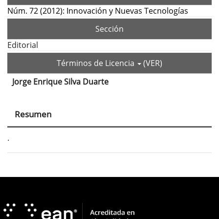
Núm. 72 (2012): Innovación y Nuevas Tecnologías
Sección
Editorial
Términos de Licencia
(VER)
Jorge Enrique Silva Duarte
Contenido
principal
Resumen
del
artículo
.
Detalles
del
artículo