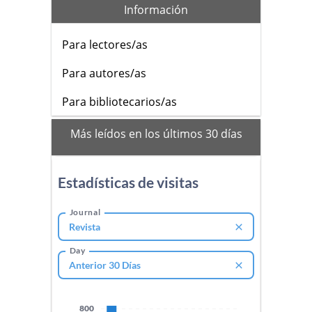
Información
Para lectores/as
Para autores/as
Para bibliotecarios/as
mas_vistos
Más leídos en los últimos 30 días