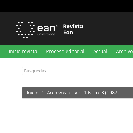
Navegación
principal
Contenido
principal
Barra
lateral
Inicio revista
Proceso editorial
Actual
Archivo
Inicio
Archivos
Vol. 1 Núm. 3 (1987)