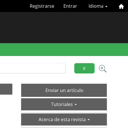
Registrarse
Entrar
Idioma
Ir
Enviar
Enviar un artículo
un
tutoriales
artículo
Tutoriales
acerca-
Acerca de esta revista
de