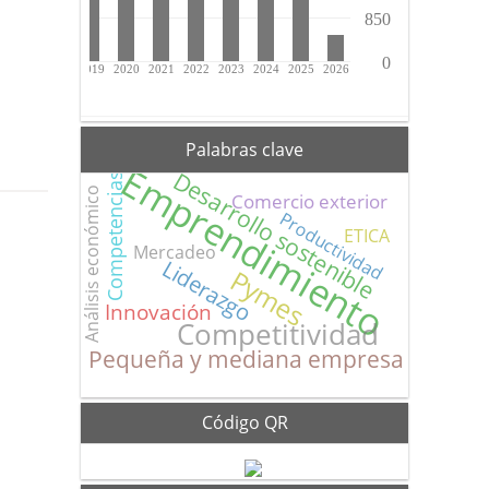
Palabras clave
Emprendimiento
Desarrollo sostenible
Competencias
Análisis económico
Comercio exterior
Productividad
ETICA
Mercadeo
Liderazgo
Pymes
Innovación
Competitividad
Pequeña y mediana empresa
Código QR