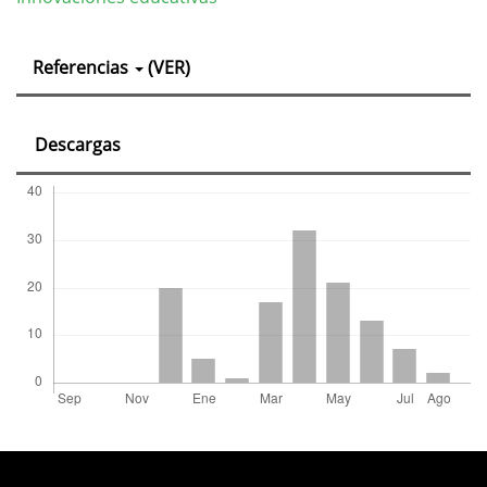
Detalles
Referencias
(VER)
del
artículo
Descargas