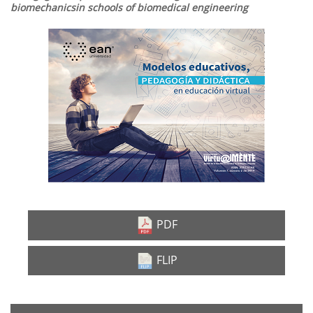
biomechanicsin schools of biomedical engineering
Barra
lateral
del
artículo
PDF
FLIP