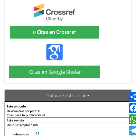
Citas en Crossref
0
Citas en Google Sholar
Datos de publicación
Este artículo
Revisores/as por pares
0
Días para la publicación
0
Declaraciones de autoría
Este artículo
Otros artículos
Esta revista
Artículos aceptados
0%
GS
Indexado en