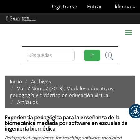
Navegación
Registrarse
Entrar
Idioma
principal
Contenido
principal
Barra
Toggl
lateral
naviga
Ir
Inicio
Archivos
Vol. 7 Núm. 2 (2019): Modelos educativos,
pedagogía y didáctica en educación virtual
Artículos
Experiencia pedagógica para la enseñanza de la
biomecánica mediada por software en escuelas de
ingeniería biomédica
Pedagogical experience for teaching software-mediated