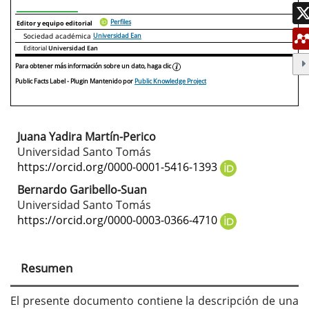
Perfiles
Editor y equipo editorial
Sociedad académica
Universidad Ean
Editorial
Universidad Ean
Para obtener más información sobre un dato, haga clic
Public Facts Label
- Plugin Mantenido por
Public Knowledge Project
Juana Yadira Martín-Perico
Contenido
Universidad Santo Tomás
principal
https://orcid.org/0000-0001-5416-1393
del
Bernardo Garibello-Suan
Universidad Santo Tomás
artículo
https://orcid.org/0000-0003-0366-4710
Resumen
El presente documento contiene la descripción de una