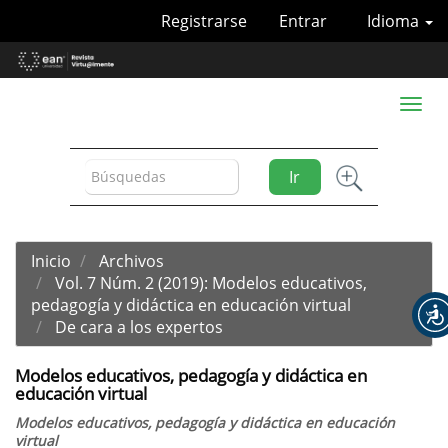
Navegación
Registrarse
Entrar
Idioma
principal
Contenido
principal
Barra
Toggl
lateral
naviga
Ir
Inicio
Archivos
Vol. 7 Núm. 2 (2019): Modelos educativos,
pedagogía y didáctica en educación virtual
De cara a los expertos
Modelos educativos, pedagogía y didáctica en
educación virtual
Modelos educativos, pedagogía y didáctica en educación
virtual