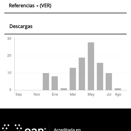
Detalles
Referencias
(VER)
del
artículo
Descargas