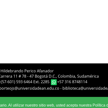
a Hildebrando Perico Afanador
Carrera 11 # 78 - 47 Bogotá D.C., Colombia, Sudamérica
+(57-601) 593 6464 Ext. 2285
+57 316 8748114
porteojs@universidadean.edu.co
-
biblioteca@universidade
Sistema OJS - Metabiblioteca |
io. Al utilizar nuestro sitio web, usted acepta nuestra Política 