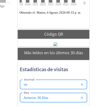
Código QR
mas
Más leídos en los últimos 30 días
vistos