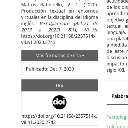
actividad
Mattos Battistello, V. C. (2020).
de los di
Producción textual en entornos
aprendiza
virtuales en la disciplina del idioma
objetivo 
inglés.
Virtu@lmente (Activa de
textual, 
2013 a 2022)
,
8
(1), 61–76.
lenguaje.
https://doi.org/10.21158/2357514x.
una plata
v8.n1.2020.2743
a medida 
de este 
Más formatos de cita
discusión
impacto q
Publicado:
Dec 7, 2020
siglo XXI.
Doi
Palabra
https://doi.org/10.21158/2357514x.
Tecnologí
v8.n1.2020.2743
Teléfonos