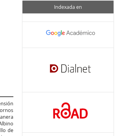
Indexada-
Indexada en
de
ensión
tornos
manera
Albino
llo de