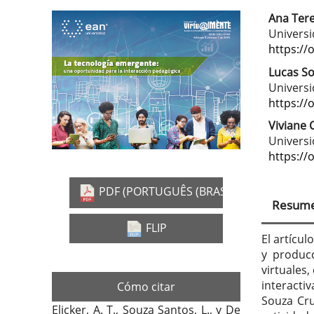
Ana Tere
Barra
Con
Universi
lateral
prin
https://
del
del
Lucas S
Universi
artículo
artí
https://
Viviane 
Universi
https://
PDF (PORTUGUÊS (BRASIL))
Resum
FLIP
El artícu
y producc
virtuales,
interacti
Cómo citar
Souza Cru
Elicker, A. T., Souza Santos, L., y De