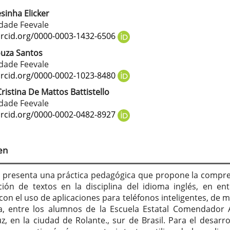
sinha Elicker
tenido
dade Feevale
cipal
orcid.org/0000-0003-1432-6506
ouza Santos
dade Feevale
culo
orcid.org/0000-0002-1023-8480
Cristina De Mattos Battistello
dade Feevale
orcid.org/0000-0002-0482-8927
en
lo presenta una práctica pedagógica que propone la compr
ión de textos en la disciplina del idioma inglés, en en
 con el uso de aplicaciones para teléfonos inteligentes, de 
va, entre los alumnos de la Escuela Estatal Comendador 
z, en la ciudad de Rolante., sur de Brasil. Para el desarro