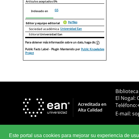
Artículos aceptados
0%
GS
Indexado en
Perfiles
Editor y equipo editorial
Sociedad académica
Universidad Ean
Editorial
Universidad Ean
Para obtener más información sobre un dato, haga clic
Public Facts Label
- Plugin Mantenido por
Public Knowledge
Project
Bibliotec
El Nogal: 
Teléfono:
E-mail:
so
Este portal usa cookies para mejorar su experiencia de usuar