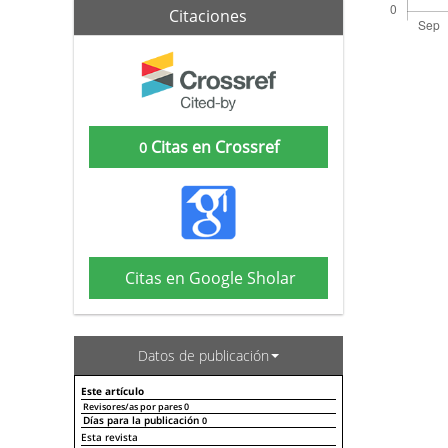
Citaciones
Citas en Crossref
0
Citas en Google Sholar
Datos de publicación
Este artículo
Revisores/as por pares
0
Días para la publicación
0
Declaraciones de autoría
Este artículo
Otros artículos
Esta revista