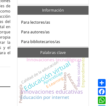
ciones
des de
Información
y como
ucción
as del
Para lectores/as
tal en
porque
Para autores/as
propia
Para bibliotecarios/as
rar la
s y el
Palabras clave
ara el
Innovaciones tecnológicas
Emprendimiento
Educación virtual
Calidad de la educación
Redes sociales
Aprendizaje
Mercadeo
Educación
E-Learning
Pedagogía
Innovaciones educativas
Educación por internet