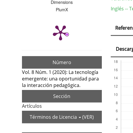
Dimensions
Inglés -- 
PlumX
Deta
Referen
del
artí
Descar
Número
Vol. 8 Núm. 1 (2020): La tecnología
emergente: una oportunidad para
la interacción pedagógica.
Sección
Artículos
Términos de Licencia
(VER)