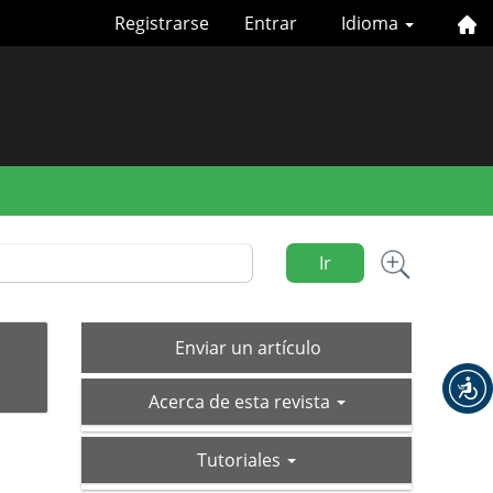
Registrarse
Entrar
Idioma
Ir
Enviar
Enviar un artículo
un
acerca-
artículo
Acerca de esta revista
de
tutoriales
Tutoriales