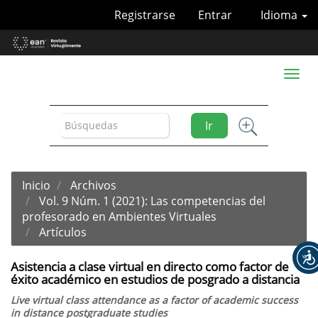
Navegación
Registrarse
Entrar
Idioma
principal
Contenido
principal
Barra
Toggl
lateral
naviga
Ir
Inicio
Archivos
Vol. 9 Núm. 1 (2021): Las competencias del
profesorado en Ambientes Virtuales
Artículos
Asistencia a clase virtual en directo como factor de
éxito académico en estudios de posgrado a distancia
Live virtual class attendance as a factor of academic success
in distance postgraduate studies