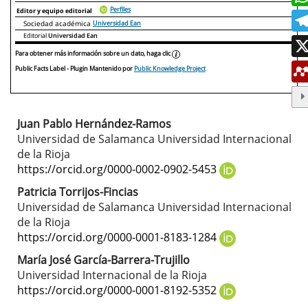
Perfiles
Editor y equipo editorial
Sociedad académica
Universidad Ean
Editorial
Universidad Ean
Para obtener más información sobre un dato, haga clic
Public Facts Label
- Plugin Mantenido por
Public Knowledge Project
Juan Pablo Hernández-Ramos
Contenido
Universidad de Salamanca Universidad Internacional
principal
de la Rioja
https://orcid.org/0000-0002-0902-5453
del
Patricia Torrijos-Fincias
artículo
Universidad de Salamanca Universidad Internacional
de la Rioja
https://orcid.org/0000-0001-8183-1284
María José García-Barrera-Trujillo
Universidad Internacional de la Rioja
https://orcid.org/0000-0001-8192-5352