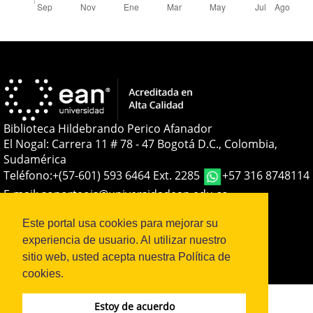
Biblioteca Hildebrando Perico Afanador
El Nogal: Carrera 11 # 78 - 47 Bogotá D.C., Colombia,
Sudamérica
Teléfono:
+(57-601) 593 6464 Ext. 2285
+57 316 8748114
E-mail:
soporteojs@universidadean.edu.co
-
biblioteca@universidadean.edu.co
Este portal usa cookies para mejorar su
experiencia de usuario. Al utilizar nuestro
Sistema OJS - Metabiblioteca |
sitio web, usted acepta nuestra Política de
cookies.
Estoy de acuerdo