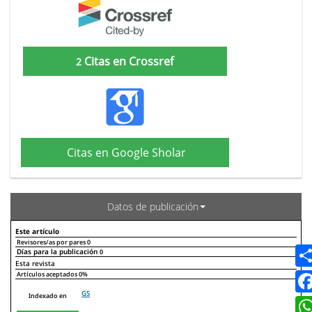
Citas en Crossref
2
Citas en Google Sholar
Datos de publicación
Este artículo
Revisores/as por pares
0
Días para la publicación
0
Declaraciones de autoría
Este artículo
Otros artículos
Esta revista
Artículos aceptados
0%
GS
Indexado en