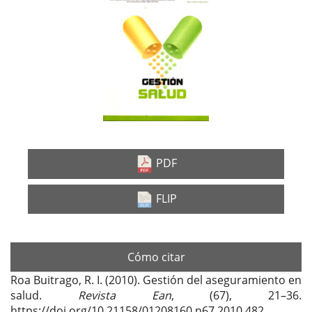
lateral
del
artículo
PDF
FLIP
Cómo citar
Roa Buitrago, R. I. (2010). Gestión del aseguramiento en
salud.
Revista Ean
, (67), 21–36.
https://doi.org/10.21158/01208160.n67.2010.482