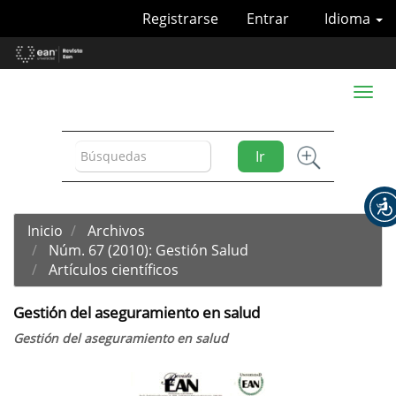
Navegación
Registrarse
Entrar
Idioma
principal
Contenido
principal
Barra
Toggl
lateral
naviga
Ir
Inicio
Archivos
Núm. 67 (2010): Gestión Salud
Artículos científicos
Gestión del aseguramiento en salud
Gestión del aseguramiento en salud
Barra