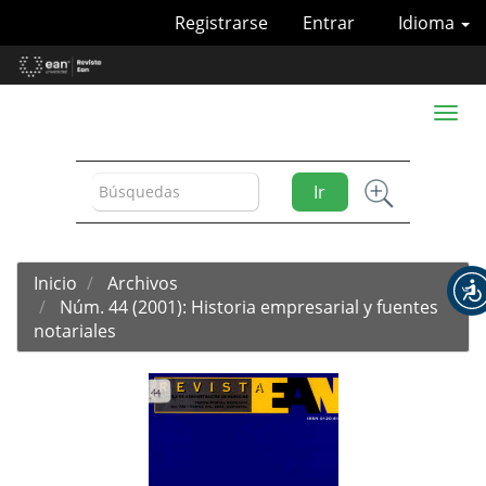
Navegación
Registrarse
Entrar
Idioma
principal
Contenido
principal
Barra
Toggl
lateral
naviga
Ir
Inicio
Archivos
Núm. 44 (2001): Historia empresarial y fuentes
notariales