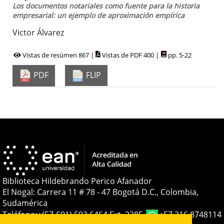
Los documentos notariales como fuente para la historia
empresarial: un ejemplo de aproximación empírica
Victor Álvarez
Vistas de resúmen 867 |
Vistas de PDF 400 |
pp. 5-22
PDF
FLIP
Biblioteca Hildebrando Perico Afanador
El Nogal: Carrera 11 # 78 - 47 Bogotá D.C., Colombia,
Sudamérica
Teléfono:
+(57-601) 593 6464 Ext. 2285
+57 316 8748114