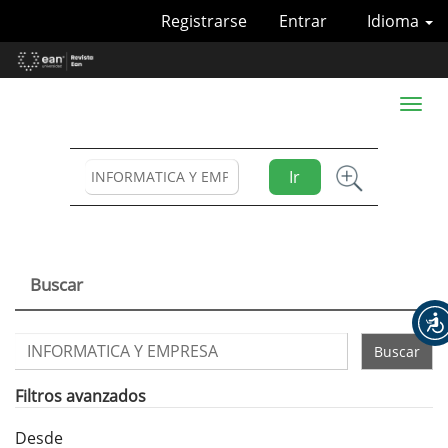
Navegación
Registrarse
Entrar
Idioma
principal
Contenido
principal
Barra
Toggl
lateral
naviga
Ir
Buscar
Buscar
artículos
por
Filtros avanzados
Desde