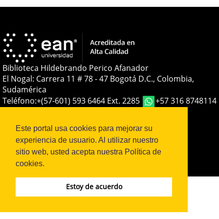
Biblioteca Hildebrando Perico Afanador
El Nogal: Carrera 11 # 78 - 47 Bogotá D.C., Colombia,
Sudamérica
Teléfono:
+(57-601) 593 6464 Ext. 2285
+57 316 8748114
E-mail:
soporteojs@universidadean.edu.co
-
biblioteca@universidadean.edu.co
Este portal usa cookies para mejorar su
experiencia de usuario. Al utilizar nuestro
sitio web, usted acepta nuestra Política de
Sistema OJS - Metabiblioteca |
cookies.
Estoy de acuerdo