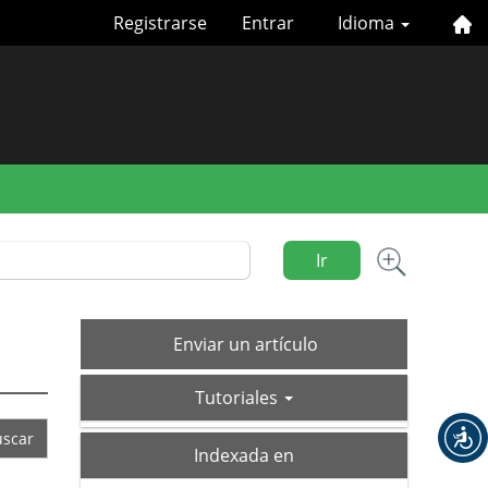
Registrarse
Entrar
Idioma
Ir
Enviar
Enviar un artículo
un
tutoriales
artículo
Tutoriales
index
Indexada en