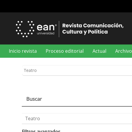
Navegación
principal
Contenido
principal
Barra
lateral
Inicio revista
Proceso editorial
Actual
Archivo
Buscar
Buscar
artículos
por
Filtros avanzados