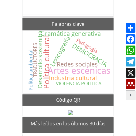
Palabras clave
Desarrollo sostenible
Gramática generativa
Lexicografía
Política cultural
Pedagogía
DEMOCRACIA
TRADUCTORES
Política ambiental
Redes sociales
Artes escénicas
Industria cultural
VIOLENCIA POLITICA
Código QR
mas_vistos
Más leídos en los últimos 30 días