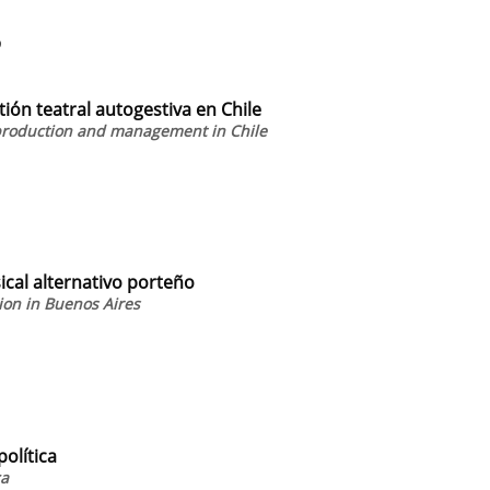
9
ión teatral autogestiva en Chile
 production and management in Chile
cal alternativo porteño
ion in Buenos Aires
política
ca