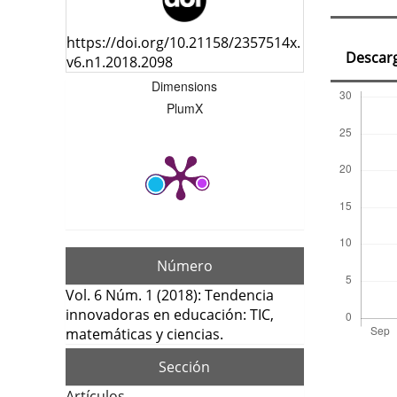
del
artí
https://doi.org/10.21158/2357514x.
Descar
v6.n1.2018.2098
Dimensions
PlumX
Número
Vol. 6 Núm. 1 (2018): Tendencia
innovadoras en educación: TIC,
matemáticas y ciencias.
Sección
Artículos