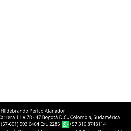
a Hildebrando Perico Afanador
Carrera 11 # 78 - 47 Bogotá D.C., Colombia, Sudamérica
+(57-601) 593 6464 Ext. 2285
+57 316 8748114