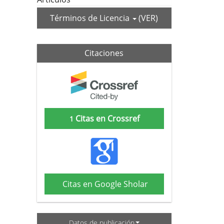
Términos de Licencia
(VER)
Citaciones
Citas en Crossref
1
Citas en Google Sholar
Datos de publicación