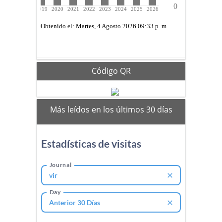
Código QR
mas
Más leídos en los últimos 30 días
vistos