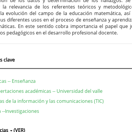
ción de los datos y determinación de los hallazgos. Se
ar la relevancia de los referentes teóricos y metodológi
la evolución del campo de la educación matemática, as
us diferentes usos en el proceso de enseñanza y aprendiz
áticas. En este sentido cobra importancia el papel que 
sos pedagógicos en el desarrollo profesional docente.
s clave
as -- Enseñanza
sertaciones académicas -- Universidad del valle
as de la información y las comunicaciones (TIC)
 --Investigaciones
lles
cias
(VER)