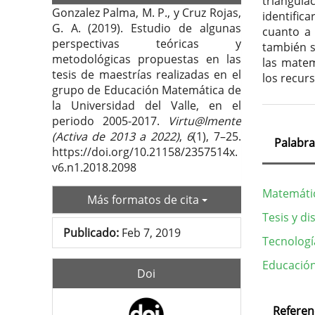
triangula
Gonzalez Palma, M. P., y Cruz Rojas,
identific
G. A. (2019). Estudio de algunas
cuanto a 
perspectivas teóricas y
también s
metodológicas propuestas en las
las matem
tesis de maestrías realizadas en el
los recur
grupo de Educación Matemática de
la Universidad del Valle, en el
periodo 2005-2017.
Virtu@lmente
(Activa de 2013 a 2022)
,
6
(1), 7–25.
Palabra
https://doi.org/10.21158/2357514x.
v6.n1.2018.2098
Matemátic
Más formatos de cita
Tesis y di
Publicado:
Feb 7, 2019
Tecnologí
Educación
Doi
Deta
Referen