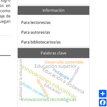
 logró
cos en
Información
í como
aje de
juegan
Para lectores/as
Para autores/as
Para bibliotecarios/as
Palabras clave
Calidad de la educación
Desarrollo sostenible
Innovaciones educativas
Educación superior
Mercadeo
Educación a distancia
Pedagogía
Aprendizaje
Redes sociales
Educación
Innovaciones tecnológicas