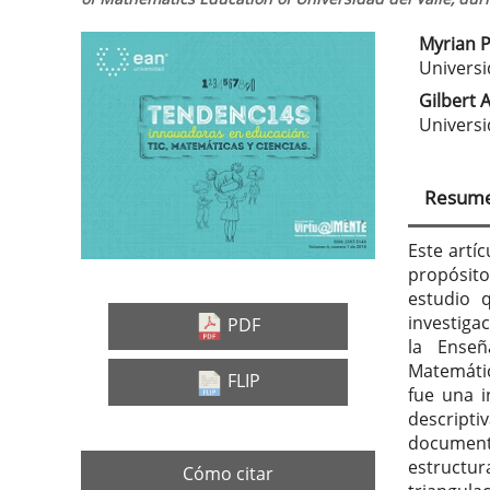
Myrian 
Barra
Con
Universi
lateral
prin
Gilbert 
Universi
del
del
artículo
artí
Resum
Este artí
propósito
estudio 
investiga
PDF
la Enseñ
Matemátic
FLIP
fue una i
descripti
document
estructur
Cómo citar