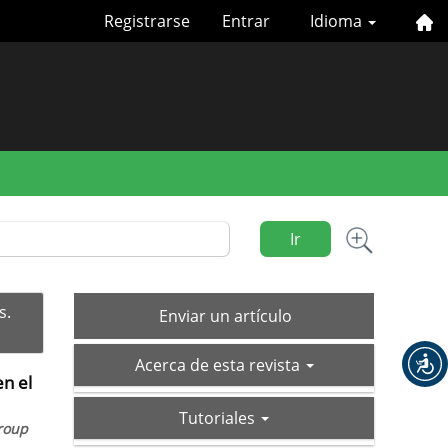
Registrarse
Entrar
Idioma
Ir
Enviar
s.
Enviar un artículo
un
acerca-
artículo
Acerca de esta revista
de
en el
tutoriales
Tutoriales
group