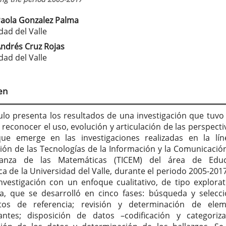
Paola Gonzalez Palma
tenido
dad del Valle
cipal
Andrés Cruz Rojas
dad del Valle
culo
en
culo presenta los resultados de una investigación que tuv
 reconocer el uso, evolución y articulación de las perspecti
que emerge en las investigaciones realizadas en la lí
ción de las Tecnologías de la Información y la Comunicació
anza de las Matemáticas (TICEM) del área de Educ
a de la Universidad del Valle, durante el periodo 2005-2017
nvestigación con un enfoque cualitativo, de tipo explorat
va, que se desarrolló en cinco fases: búsqueda y selecc
os de referencia; revisión y determinación de elem
antes; disposición de datos –codificación y categoriza