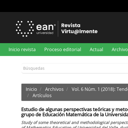
Navegación
principal
Contenido
principal
Barra
lateral
Inicio revista
Proceso editorial
Actual
Archivo
Inicio
Archivos
Vol. 6 Núm. 1 (2018): Ten
Artículos
Estudio de algunas perspectivas teóricas y metod
grupo de Educación Matemática de la Universida
Study of some theoretical and methodological perspecti
of Mathematics Education of Universidad del Valle, dur