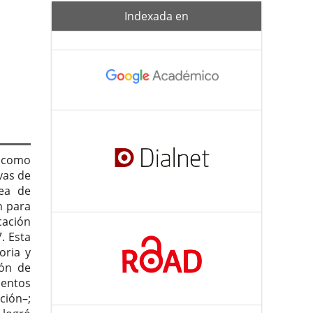
Indexada-
Indexada en
de
o como
vas de
nea de
n para
ación
. Esta
oria y
ión de
entos
ción–;