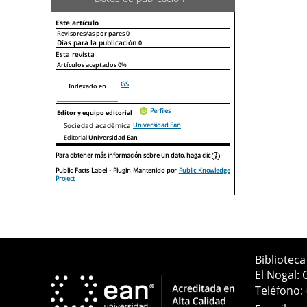
Este artículo
Revisores/as por pares
0
Días para la publicación
0
Declaraciones de autoría
Este artículo
Otros artículos
Esta revista
Artículos aceptados
0%
GS
Indexado en
Perfiles
Editor y equipo editorial
Sociedad académica
Universidad Ean
Editorial
Universidad Ean
Para obtener más información sobre un dato, haga clic
Public Facts Label
- Plugin Mantenido por
Public Knowledge
Project
Bibliotec
El Nogal: 
Teléfono: