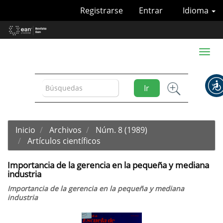
Navegación
Registrarse
Entrar
Idioma
principal
Contenido
principal
Barra
Toggl
lateral
naviga
Ir
Inicio
Archivos
Núm. 8 (1989)
Artículos científicos
Importancia de la gerencia en la pequeña y mediana
industria
Importancia de la gerencia en la pequeña y mediana
industria