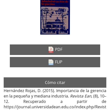
Barra
lateral
del
artículo
PDF
FLIP
Cómo citar
Hernández Rojas, D. (2015). Importancia de la gerencia
en la pequeña y mediana industria.
Revista Ean
, (8), 10–
12. Recuperado a partir de
https://journal.universidadean.edu.co/index.php/Revist