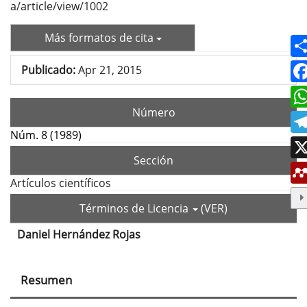
a/article/view/1002
Más formatos de cita
Publicado:
Apr 21, 2015
Número
Núm. 8 (1989)
Sección
Artículos científicos
Términos de Licencia
(VER)
Daniel Hernández Rojas
Contenido
principal
Resumen
del