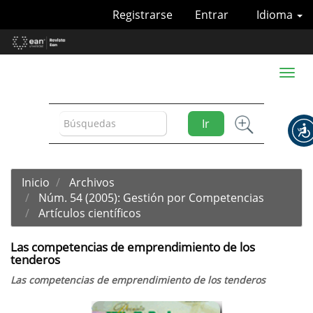
Navegación
Registrarse
Entrar
Idioma
principal
Contenido
principal
Barra
Toggl
lateral
naviga
Ir
Inicio
Archivos
Núm. 54 (2005): Gestión por Competencias
Artículos científicos
Las competencias de emprendimiento de los
tenderos
Las competencias de emprendimiento de los tenderos