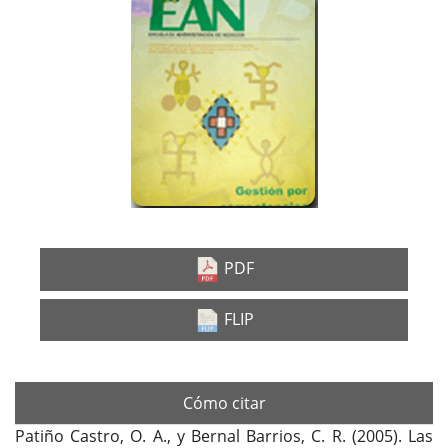
Barra
lateral
del
artículo
PDF
FLIP
Cómo citar
Patiño Castro, O. A., y Bernal Barrios, C. R. (2005). Las