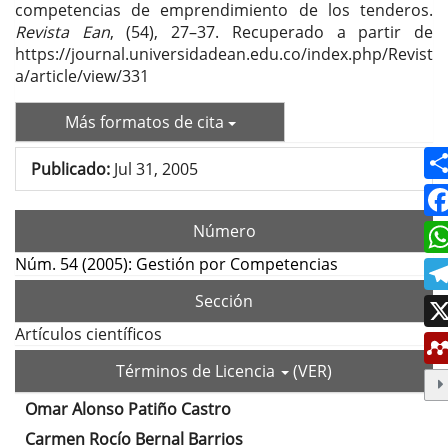
competencias de emprendimiento de los tenderos.
Revista Ean
, (54), 27–37. Recuperado a partir de
https://journal.universidadean.edu.co/index.php/Revist
a/article/view/331
Más formatos de cita
Publicado:
Jul 31, 2005
Número
Núm. 54 (2005): Gestión por Competencias
Sección
Artículos científicos
Términos de Licencia
(VER)
Omar Alonso Patiño Castro
Contenido
Carmen Rocío Bernal Barrios