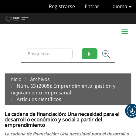
Navegación
Registrarse
Entrar
Idioma
principal
Contenido
principal
Barra
Toggl
lateral
naviga
Ir
Inicio
Archivos
Núm. 63 (2008): Emprendimiento, gestión y
mejoramiento empresarial
Artículos científicos
La cadena de financiación: Una necesidad para el
desarroll o económico y social a partir del
emprendimiento
La cadena de financiación: Una necesidad para el desarroll o