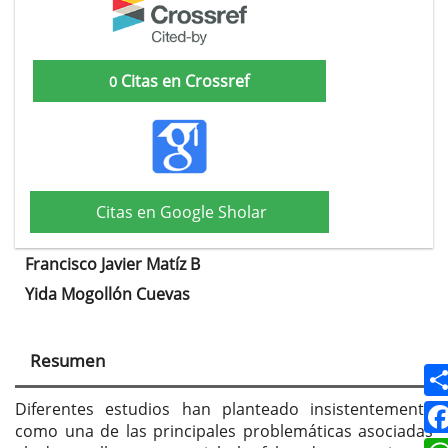
Citas en Crossref
0
Citas en Google Sholar
Francisco Javier Matíz B
Contenido
Yida Mogollón Cuevas
principal
del
Resumen
artículo
Diferentes estudios han planteado insistentemente
como una de las principales problemáticas asociadas