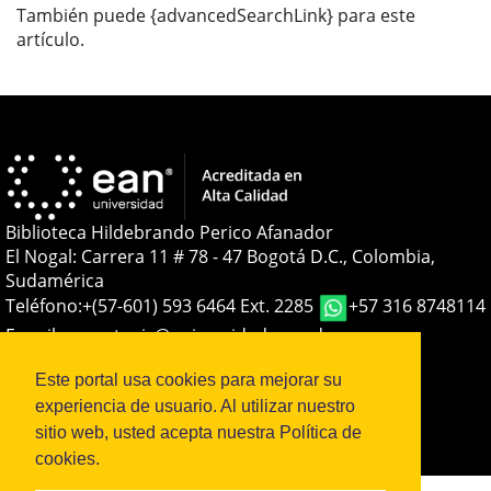
También puede {advancedSearchLink} para este
artículo.
Biblioteca Hildebrando Perico Afanador
El Nogal: Carrera 11 # 78 - 47 Bogotá D.C., Colombia,
Sudamérica
Teléfono:
+(57-601) 593 6464 Ext. 2285
+57 316 8748114
E-mail:
soporteojs@universidadean.edu.co
-
biblioteca@universidadean.edu.co
Este portal usa cookies para mejorar su
experiencia de usuario. Al utilizar nuestro
Sistema OJS - Metabiblioteca |
sitio web, usted acepta nuestra Política de
cookies.