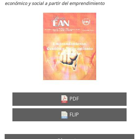
económico y social a partir del emprendimiento
Barra
lateral
del
artículo
PDF
FLIP