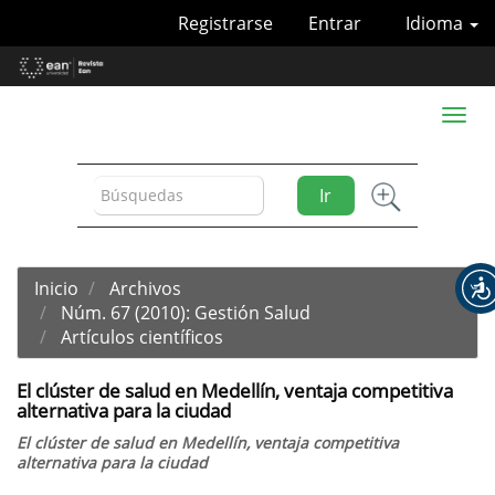
Navegación
Registrarse
Entrar
Idioma
principal
Contenido
principal
Barra
Toggl
lateral
naviga
Ir
Inicio
Archivos
Núm. 67 (2010): Gestión Salud
Artículos científicos
El clúster de salud en Medellín, ventaja competitiva
alternativa para la ciudad
El clúster de salud en Medellín, ventaja competitiva
alternativa para la ciudad