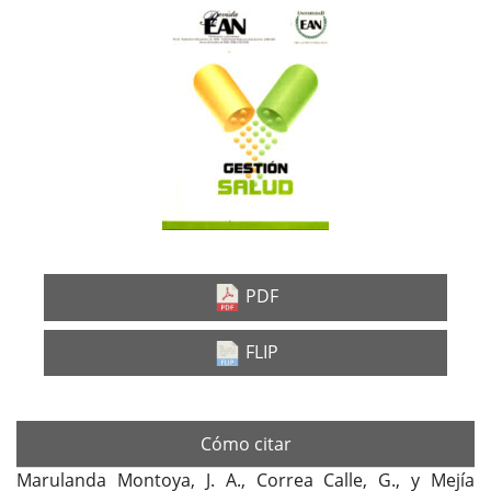
Barra
lateral
del
artículo
PDF
FLIP
Cómo citar
Marulanda Montoya, J. A., Correa Calle, G., y Mejía