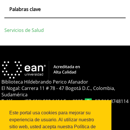
Palabras clave
Servicios de Salud
Detalles
del
artículo
Biblioteca Hildebrando Perico Afanador
El Nogal: Carrera 11 # 78 - 47 Bogotá D.C., Colombia,
Sudamérica
Teléfono:
+(57-601) 593 6464 Ext. 2285
+57 316 8748114
E-mail:
soporteojs@universidadean.edu.co
-
Este portal usa cookies para mejorar su
biblioteca@universidadean.edu.co
experiencia de usuario. Al utilizar nuestro
sitio web, usted acepta nuestra Política de