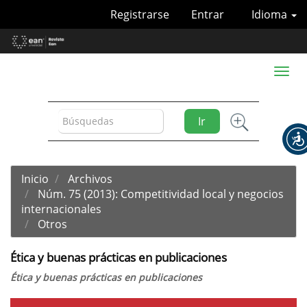
Navegación
Registrarse
Entrar
Idioma
principal
Contenido
principal
Barra
Toggl
lateral
naviga
Ir
Inicio
Archivos
Núm. 75 (2013): Competitividad local y negocios
internacionales
Otros
Ética y buenas prácticas en publicaciones
Ética y buenas prácticas en publicaciones