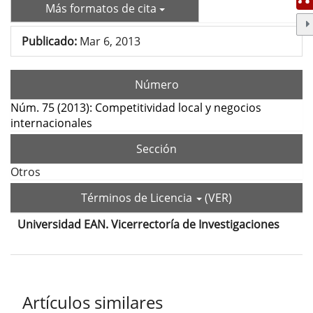
Más formatos de cita
Publicado:
Mar 6, 2013
Número
Núm. 75 (2013): Competitividad local y negocios
internacionales
Sección
Otros
Términos de Licencia
(VER)
Universidad EAN. Vicerrectoría de Investigaciones
Contenido
principal
del
Detalles
Artículos similares
artículo
del