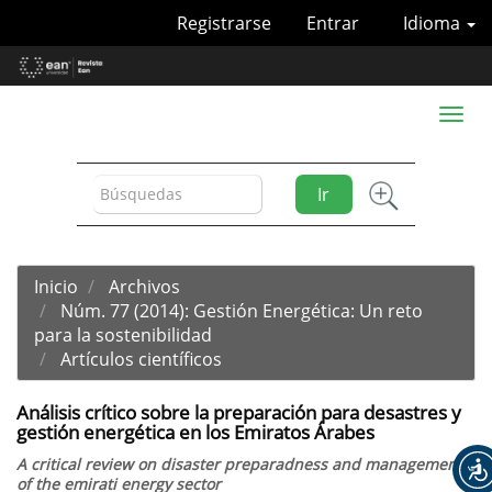
Navegación
Registrarse
Entrar
Idioma
principal
Contenido
principal
Barra
Toggl
lateral
naviga
Ir
Inicio
Archivos
Núm. 77 (2014): Gestión Energética: Un reto
para la sostenibilidad
Artículos científicos
Análisis crítico sobre la preparación para desastres y
gestión energética en los Emiratos Árabes
A critical review on disaster preparadness and management
of the emirati energy sector