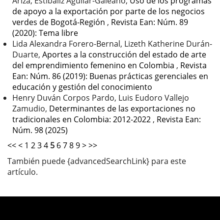
Ariza, Estibaliz Aguilar-Galeano,
Uso de los programas
de apoyo a la exportación por parte de los negocios
verdes de Bogotá-Región
,
Revista Ean: Núm. 89
(2020): Tema libre
Lida Alexandra Forero-Bernal, Lizeth Katherine Durán-
Duarte,
Aportes a la construcción del estado de arte
del emprendimiento femenino en Colombia
,
Revista
Ean: Núm. 86 (2019): Buenas prácticas gerenciales en
educación y gestión del conocimiento
Henry Duván Corpos Pardo, Luis Eudoro Vallejo
Zamudio,
Determinantes de las exportaciones no
tradicionales en Colombia: 2012-2022
,
Revista Ean:
Núm. 98 (2025)
<<
<
1
2
3
4
5
6
7
8
9
>
>>
También puede {advancedSearchLink} para este
artículo.