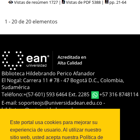
Vistas de resúmen 1727 |
Vistas de PDF 5388 |
pp. 21-64
1 - 20 de 20 elementos
Biblioteca Hildebrando Perico Afanador
El Nogal: Carrera 11 # 78 - 47 Bogotá D.C., Colombia,
Sudamérica
Teléfono:
+(57-601) 593 6464 Ext. 2285
+57 316 8748114
E-mail:
soporteojs@universidadean.edu.co
-
biblioteca@universidadean.edu.co
Este portal usa cookies para mejorar su
Sistema OJS - Metabiblioteca |
experiencia de usuario. Al utilizar nuestro
sitio web, usted acepta nuestra Política de