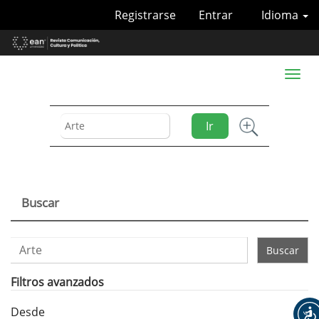
Navegación
Registrarse
Entrar
Idioma
principal
Contenido
principal
Barra
Toggl
lateral
naviga
Ir
Buscar
Buscar
artículos
por
Filtros avanzados
Desde