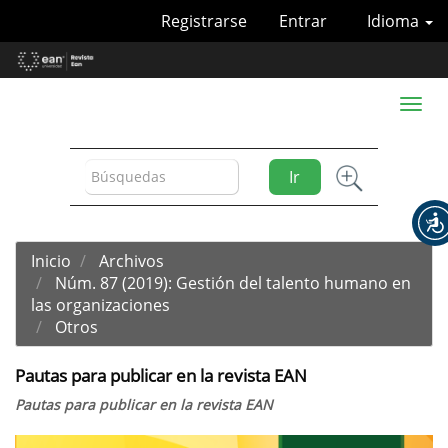
Navegación
Registrarse
Entrar
Idioma
principal
Contenido
principal
Barra
Toggl
lateral
naviga
Ir
Inicio
Archivos
Núm. 87 (2019): Gestión del talento humano en
las organizaciones
Otros
Pautas para publicar en la revista EAN
Pautas para publicar en la revista EAN