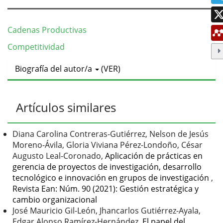
Cadenas Productivas
Competitividad
Detalles
Biografía del autor/a
(VER)
del
artículo
Artículos similares
Diana Carolina Contreras-Gutiérrez, Nelson de Jesús
Moreno-Ávila, Gloria Viviana Pérez-Londoño, César
Augusto Leal-Coronado,
Aplicación de prácticas en
gerencia de proyectos de investigación, desarrollo
tecnológico e innovación en grupos de investigación
,
Revista Ean: Núm. 90 (2021): Gestión estratégica y
cambio organizacional
José Mauricio Gil-León, Jhancarlos Gutiérrez-Ayala,
Edgar Alonso Ramírez-Hernández,
El papel del