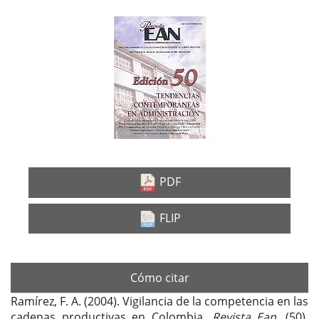
Barra
lateral
del
artículo
PDF
FLIP
Cómo citar
Ramírez, F. A. (2004). Vigilancia de la competencia en las
cadenas productivas en Colombia.
Revista Ean
, (50),