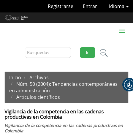
Navegación
Registrarse
Entrar
Idioma
principal
Contenido
principal
Barra
Toggl
lateral
naviga
Ir
Inicio
Archivos
Núm. 50 (2004): Tendencias contemporáneas
en administración
Artículos científicos
Vigilancia de la competencia en las cadenas
productivas en Colombia
Vigilancia de la competencia en las cadenas productivas en
Colombia