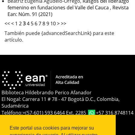
Beatriz Eugenia Agudelo-Orrego,
Rasgos del liderazgo
femenino en fundaciones del Valle del Cauca
,
Revista
Ean: Núm. 91 (2021)
<<
<
1
2
3
4
5
6
7
8
9
10
>
>>
También puede {advancedSearchLink} para este
artículo.
Biblioteca Hildebrando Perico Afanador
El Nogal: Carrera 11 # 78 - 47 Bogotá D.C., Colombia,
Sudamérica
Teléfono:
+(57-601) 593 6464 Ext. 2285
+57 316 8748114
E-mail:
soporteojs@universidadean.edu.co
-
biblioteca@universidadean.edu.co
Este portal usa cookies para mejorar su