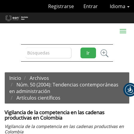
Navegación
Registrarse
Entrar
Idioma
principal
Contenido
principal
Barra
Toggl
lateral
naviga
Ir
Inicio
Archivos
Núm. 50 (2004): Tendencias contemporáneas
en administración
Artículos científicos
Vigilancia de la competencia en las cadenas
productivas en Colombia
Vigilancia de la competencia en las cadenas productivas en
Colombia