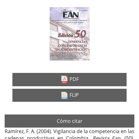
Barra
lateral
del
artículo
PDF
FLIP
Cómo citar
Ramírez, F. A. (2004). Vigilancia de la competencia en las
cadenas productivas en Colombia.
Revista Ean
, (50),