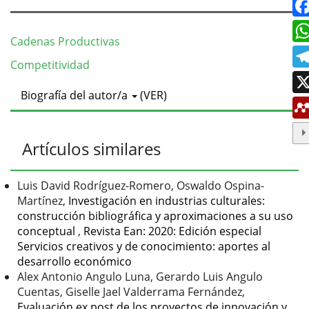
Cadenas Productivas
Competitividad
Detalles
Biografía del autor/a
(VER)
del
artículo
Artículos similares
Luis David Rodríguez-Romero, Oswaldo Ospina-
Martínez,
Investigación en industrias culturales:
construcción bibliográfica y aproximaciones a su uso
conceptual
,
Revista Ean: 2020: Edición especial
Servicios creativos y de conocimiento: aportes al
desarrollo económico
Alex Antonio Angulo Luna, Gerardo Luis Angulo
Cuentas, Giselle Jael Valderrama Fernández,
Evaluación ex post de los proyectos de innovación y