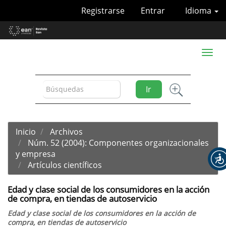
Navegación
Registrarse
Entrar
Idioma
principal
Contenido
principal
Barra
Toggl
lateral
naviga
Ir
Inicio
Archivos
Núm. 52 (2004): Componentes organizacionales
y empresa
Artículos científicos
Edad y clase social de los consumidores en la acción
de compra, en tiendas de autoservicio
Edad y clase social de los consumidores en la acción de
compra, en tiendas de autoservicio