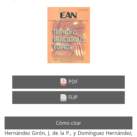
Barra
lateral
del
artículo
PDF
FLIP
Cómo citar
Hernández Girón, J. de la P., y Domínguez Hernández,