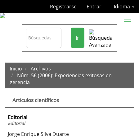
Navegación
Registrarse
Entrar
Idioma
principal
Contenido
Toggl
principal
naviga
Barra
lateral
Ir
Inicio
Archivos
Núm. 56 (2006): Experiencias exitosas en
gerencia
Artículos científicos
Editorial
Editorial
Jorge Enrique Silva Duarte