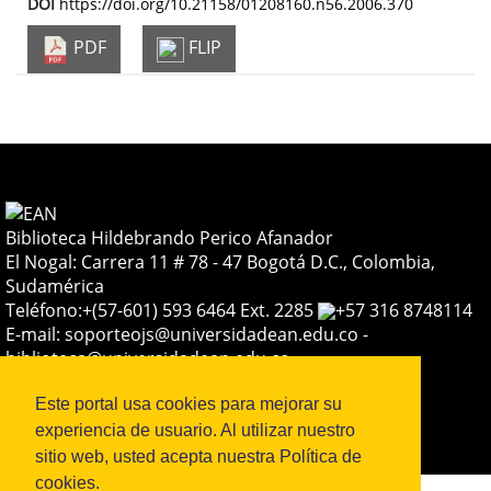
DOI
https://doi.org/10.21158/01208160.n56.2006.370
PDF
FLIP
Biblioteca Hildebrando Perico Afanador
El Nogal: Carrera 11 # 78 - 47 Bogotá D.C., Colombia,
Sudamérica
Teléfono:
+(57-601) 593 6464 Ext. 2285
+57 316 8748114
E-mail:
soporteojs@universidadean.edu.co
-
biblioteca@universidadean.edu.co
Este portal usa cookies para mejorar su
Sistema OJS - Metabiblioteca |
experiencia de usuario. Al utilizar nuestro
sitio web, usted acepta nuestra Política de
Share
Facebook
WhatsApp
Telegram
X
Mendeley
cookies.