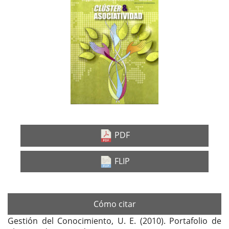
lateral
del
artículo
PDF
FLIP
Cómo citar
Gestión del Conocimiento, U. E. (2010). Portafolio de