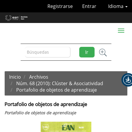
Navegación
Registrarse
Entrar
Idioma
principal
Contenido
principal
Barra
Toggl
lateral
naviga
Ir
Inicio
Archivos
Núm. 68 (2010): Clúster & Asociatividad
Portafolio de objetos de aprendizaje
Portafolio de objetos de aprendizaje
Portafolio de objetos de aprendizaje
Barra