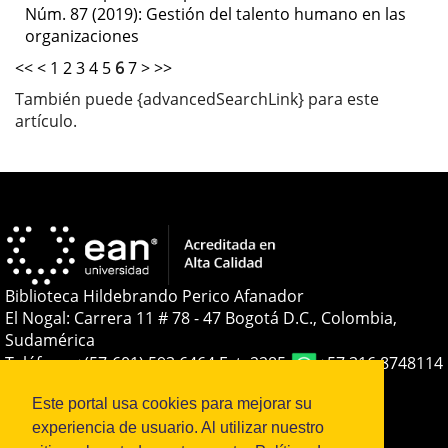
Núm. 87 (2019): Gestión del talento humano en las
organizaciones
<<
<
1
2
3
4
5
6
7
>
>>
También puede {advancedSearchLink} para este
artículo.
Biblioteca Hildebrando Perico Afanador
El Nogal: Carrera 11 # 78 - 47 Bogotá D.C., Colombia,
Sudamérica
Teléfono:
+(57-601) 593 6464 Ext. 2285
+57 316 8748114
E-mail:
soporteojs@universidadean.edu.co
-
Este portal usa cookies para mejorar su
biblioteca@universidadean.edu.co
experiencia de usuario. Al utilizar nuestro