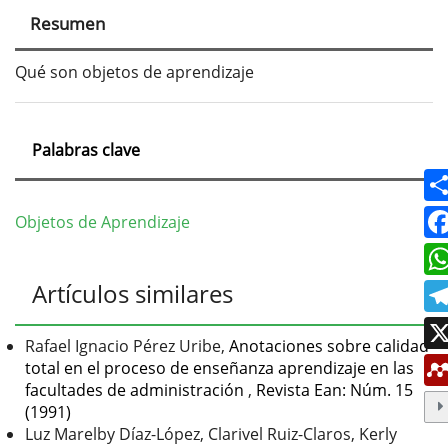
principal
Resumen
del
artículo
Qué son objetos de aprendizaje
Palabras clave
Objetos de Aprendizaje
Detalles
Artículos similares
del
artículo
Rafael Ignacio Pérez Uribe,
Anotaciones sobre calidad
total en el proceso de enseñanza aprendizaje en las
facultades de administración
,
Revista Ean: Núm. 15
(1991)
Luz Marelby Díaz-López, Clarivel Ruiz-Claros, Kerly