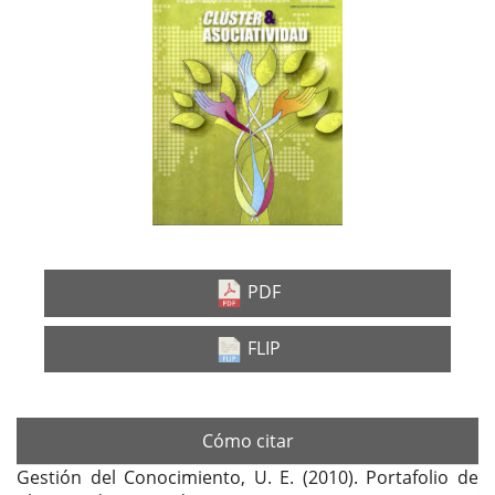
lateral
del
artículo
PDF
FLIP
Cómo citar
Gestión del Conocimiento, U. E. (2010). Portafolio de