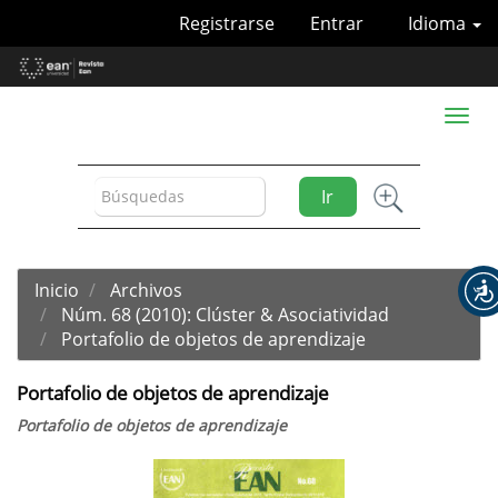
Navegación
Registrarse
Entrar
Idioma
principal
Contenido
principal
Barra
Toggl
lateral
naviga
Ir
Inicio
Archivos
Núm. 68 (2010): Clúster & Asociatividad
Portafolio de objetos de aprendizaje
Portafolio de objetos de aprendizaje
Portafolio de objetos de aprendizaje
Barra