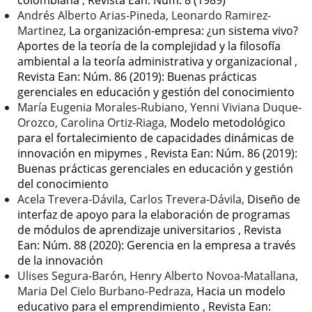
colombiana
,
Revista Ean: Núm. 8 (1989)
Andrés Alberto Arias-Pineda, Leonardo Ramirez-
Martinez,
La organización-empresa: ¿un sistema vivo?
Aportes de la teoría de la complejidad y la filosofía
ambiental a la teoría administrativa y organizacional
,
Revista Ean: Núm. 86 (2019): Buenas prácticas
gerenciales en educación y gestión del conocimiento
María Eugenia Morales-Rubiano, Yenni Viviana Duque-
Orozco, Carolina Ortiz-Riaga,
Modelo metodológico
para el fortalecimiento de capacidades dinámicas de
innovación en mipymes
,
Revista Ean: Núm. 86 (2019):
Buenas prácticas gerenciales en educación y gestión
del conocimiento
Acela Trevera-Dávila, Carlos Trevera-Dávila,
Diseño de
interfaz de apoyo para la elaboración de programas
de módulos de aprendizaje universitarios
,
Revista
Ean: Núm. 88 (2020): Gerencia en la empresa a través
de la innovación
Ulises Segura-Barón, Henry Alberto Novoa-Matallana,
Maria Del Cielo Burbano-Pedraza,
Hacia un modelo
educativo para el emprendimiento
,
Revista Ean: