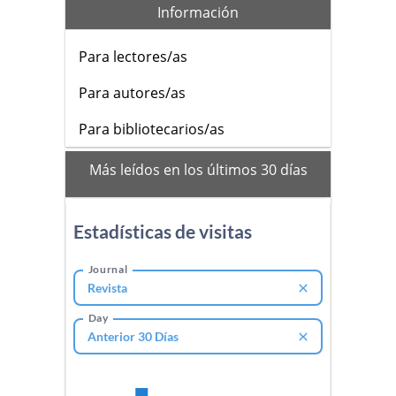
Información
Para lectores/as
Para autores/as
Para bibliotecarios/as
mas_vistos
Más leídos en los últimos 30 días