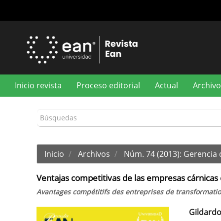
Navegación
principal
Contenido
principal
Barra
lateral
Inicio revista
Proceso editorial
Actual
Archivo
Inicio
Archivos
Núm. 74 (2013): Gerencia
Ventajas competitivas de las empresas cárnicas 
Avantages compétitifs des entreprises de transformati
Gildard