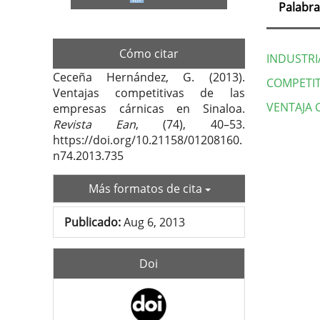
Palabra
Cómo citar
INDUSTRI
Ceceña Hernández, G. (2013).
COMPETIT
Ventajas competitivas de las
VENTAJA 
empresas cárnicas en Sinaloa.
Revista Ean
, (74), 40–53.
Deta
https://doi.org/10.21158/01208160.
n74.2013.735
del
artí
Más formatos de cita
Publicado:
Aug 6, 2013
Doi