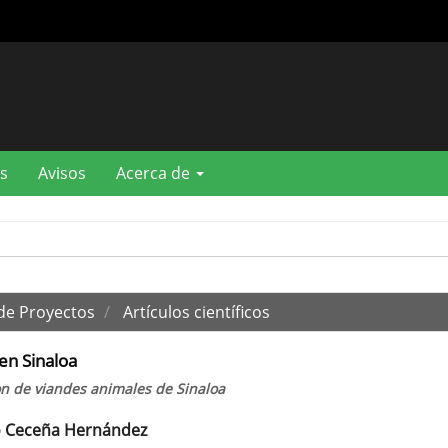
s
Avisos
Acerca de
 de Proyectos
Artículos científicos
en Sinaloa
on de viandes animales de Sinaloa
o Ceceña Hernández