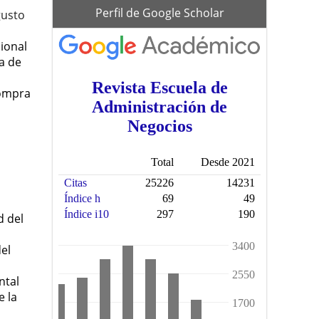
scholar
Perfil de Google Scholar
gusto
ional
ca de
compra
d del
el
ntal
e la