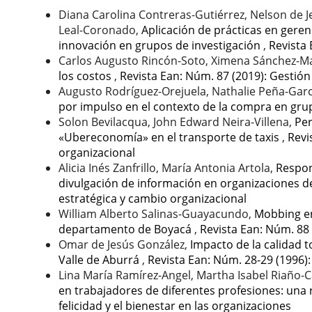
Diana Carolina Contreras-Gutiérrez, Nelson de 
Leal-Coronado,
Aplicación de prácticas en geren
innovación en grupos de investigación
,
Revista 
Carlos Augusto Rincón-Soto, Ximena Sánchez-Ma
los costos
,
Revista Ean: Núm. 87 (2019): Gestió
Augusto Rodríguez-Orejuela, Nathalie Peña-Garc
por impulso en el contexto de la compra en gru
Solon Bevilacqua, John Edward Neira-Villena,
Per
«Ubereconomía» en el transporte de taxis
,
Revi
organizacional
Alicia Inés Zanfrillo, María Antonia Artola,
Respon
divulgación de información en organizaciones d
estratégica y cambio organizacional
William Alberto Salinas-Guayacundo,
Mobbing en
departamento de Boyacá
,
Revista Ean: Núm. 88 
Omar de Jesús González,
Impacto de la calidad t
Valle de Aburrá
,
Revista Ean: Núm. 28-29 (1996): 
Lina María Ramírez-Angel, Martha Isabel Riaño-C
en trabajadores de diferentes profesiones: una 
felicidad y el bienestar en las organizaciones