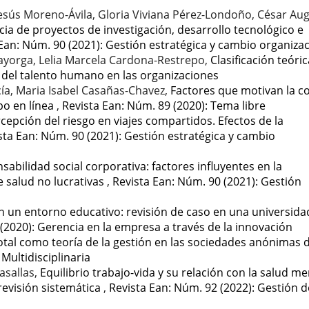
Jesús Moreno-Ávila, Gloria Viviana Pérez-Londoño, César Au
cia de proyectos de investigación, desarrollo tecnológico e
Ean: Núm. 90 (2021): Gestión estratégica y cambio organizac
yorga, Lelia Marcela Cardona-Restrepo,
Clasificación teóri
n del talento humano en las organizaciones
ía, Maria Isabel Casañas-Chavez,
Factores que motivan la 
po en línea
,
Revista Ean: Núm. 89 (2020): Tema libre
cepción del riesgo en viajes compartidos. Efectos de la
sta Ean: Núm. 90 (2021): Gestión estratégica y cambio
sabilidad social corporativa: factores influyentes en la
e salud no lucrativas
,
Revista Ean: Núm. 90 (2021): Gestión
 un entorno educativo: revisión de caso en una universida
(2020): Gerencia en la empresa a través de la innovación
otal como teoría de la gestión en las sociedades anónimas d
Multidisciplinaria
asallas,
Equilibrio trabajo-vida y su relación con la salud me
revisión sistemática
,
Revista Ean: Núm. 92 (2022): Gestión d