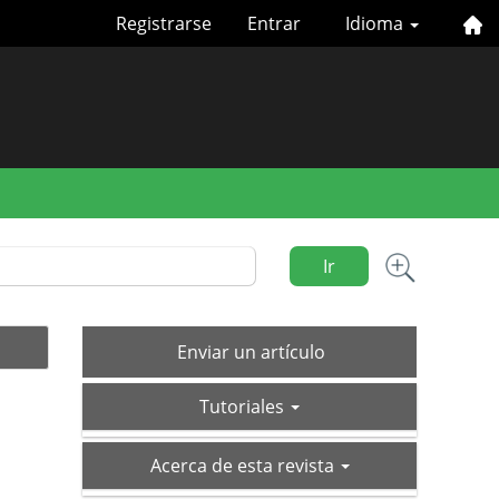
Registrarse
Entrar
Idioma
Ir
Enviar
Enviar un artículo
un
tutoriales
artículo
Tutoriales
acerca-
Acerca de esta revista
de