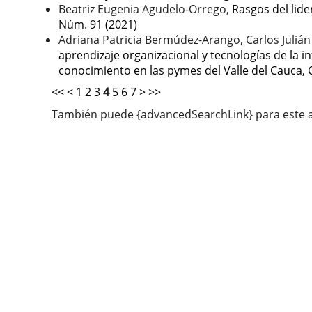
Beatriz Eugenia Agudelo-Orrego,
Rasgos del lid
Núm. 91 (2021)
Adriana Patricia Bermúdez-Arango, Carlos Julián
aprendizaje organizacional y tecnologías de la 
conocimiento en las pymes del Valle del Cauca,
<<
<
1
2
3
4
5
6
7
>
>>
También puede {advancedSearchLink} para este a