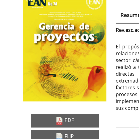
Barra
Con
lateral
prin
Resum
del
del
artículo
artí
Rev.esc.
El propós
relacione
sector cá
realizó a
directa
extremada
factores 
procesos
implement
sus compe
PDF
FLIP