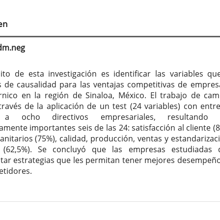
tenido
cipal
en
culo
adm.neg
ito de esta investigación es identificar las variables que
s de causalidad para las ventajas competitivas de empres
rnico en la región de Sinaloa, México. El trabajo de ca
 través de la aplicación de un test (24 variables) con entre
s a ocho directivos empresariales, resultando
mente importantes seis de las 24: satisfacción al cliente (8
sanitarios (75%), calidad, producción, ventas y estandarizac
 (62,5%). Se concluyó que las empresas estudiadas 
ar estrategias que les permitan tener mejores desempeñ
tidores.