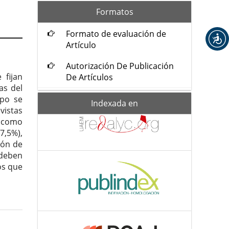
formatos
Formatos
Formato de evaluación de
Artículo
Autorización De Publicación
 fijan
De Artículos
as del
mpo se
Indexada-
Indexada en
de
vistas
 como
7,5%),
ión de
deben
os que