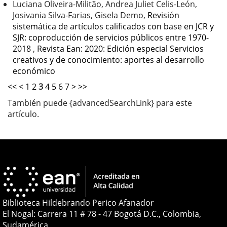
Luciana Oliveira-Militão, Andrea Juliet Celis-León,
Josivania Silva-Farias, Gisela Demo,
Revisión
sistemática de artículos calificados con base en JCR y
SJR: coproducción de servicios públicos entre 1970-
2018
,
Revista Ean: 2020: Edición especial Servicios
creativos y de conocimiento: aportes al desarrollo
económico
<<
<
1
2
3
4
5
6
7
>
>>
También puede {advancedSearchLink} para este
artículo.
Biblioteca Hildebrando Perico Afanador
El Nogal: Carrera 11 # 78 - 47 Bogotá D.C., Colombia,
Sudamérica