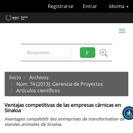
Navegación
Registrarse
Entrar
Idioma
principal
Contenido
principal
Barra
Toggl
lateral
naviga
Ir
Inicio
Archivos
Núm. 74 (2013): Gerencia de Proyectos
Artículos científicos
Ventajas competitivas de las empresas cárnicas en
Sinaloa
Avantages compétitifs des entreprises de transformation de
viandes animales de Sinaloa