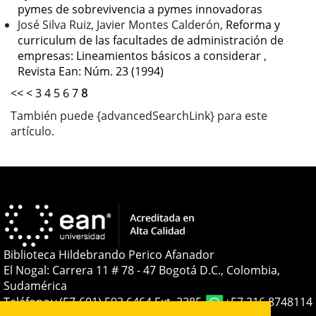
pymes de sobrevivencia a pymes innovadoras
José Silva Ruiz, Javier Montes Calderón,
Reforma y
curriculum de las facultades de administración de
empresas: Lineamientos básicos a considerar
,
Revista Ean: Núm. 23 (1994)
<<
<
3
4
5
6
7
8
También puede {advancedSearchLink} para este
artículo.
Biblioteca Hildebrando Perico Afanador
El Nogal: Carrera 11 # 78 - 47 Bogotá D.C., Colombia,
Sudamérica
Teléfono:
+(57-601) 593 6464 Ext. 2285
+57 316 8748114