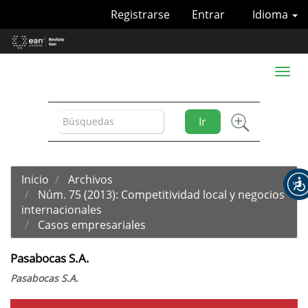
Navegación
Registrarse
Entrar
Idioma
principal
Contenido
principal
Barra
Toggl
lateral
naviga
Ir
Inicio
Archivos
Núm. 75 (2013): Competitividad local y negocios
internacionales
Casos empresariales
Pasabocas S.A.
Pasabocas S.A.