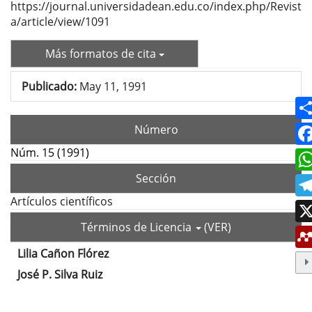
https://journal.universidadean.edu.co/index.php/Revist
a/article/view/1091
Más formatos de cita
Publicado:
May 11, 1991
Número
Núm. 15 (1991)
Sección
Artículos científicos
Términos de Licencia
(VER)
Lilia Cañon Flórez
Contenido
José P. Silva Ruiz
principal