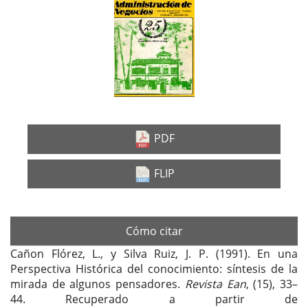
Barra
lateral
del
artículo
PDF
FLIP
Cómo citar
Cañon Flórez, L., y Silva Ruiz, J. P. (1991). En una
Perspectiva Histórica del conocimiento: síntesis de la
mirada de algunos pensadores.
Revista Ean
, (15), 33–
44. Recuperado a partir de