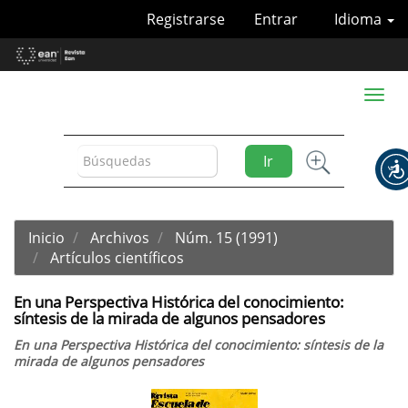
Navegación
Registrarse
Entrar
Idioma
principal
Contenido
principal
Barra
Toggl
lateral
naviga
Ir
Inicio
Archivos
Núm. 15 (1991)
Artículos científicos
En una Perspectiva Histórica del conocimiento:
síntesis de la mirada de algunos pensadores
En una Perspectiva Histórica del conocimiento: síntesis de la
mirada de algunos pensadores