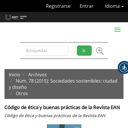
Navegación
Registrarse
Entrar
Idioma
principal
Contenido
principal
Barra
Toggl
lateral
naviga
Ir
Inicio
Archivos
Núm. 78 (2015): Sociedades sostenibles: ciudad
y diseño
Otros
Código de ética y buenas prácticas de la Revista EAN
Código de ética y buenas prácticas de la Revista EAN