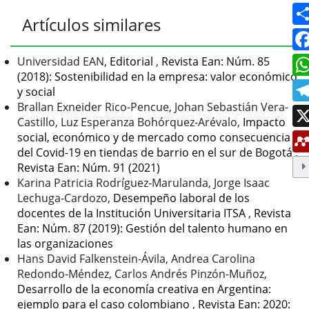
del
Detalles
Artículos similares
artículo
del
artículo
Universidad EAN,
Editorial
,
Revista Ean: Núm. 85
(2018): Sostenibilidad en la empresa: valor económico
y social
Brallan Exneider Rico-Pencue, Johan Sebastián Vera-
Castillo, Luz Esperanza Bohórquez-Arévalo,
Impacto
social, económico y de mercado como consecuencia
del Covid-19 en tiendas de barrio en el sur de Bogotá
,
Revista Ean: Núm. 91 (2021)
Karina Patricia Rodríguez-Marulanda, Jorge Isaac
Lechuga-Cardozo,
Desempeño laboral de los
docentes de la Institución Universitaria ITSA
,
Revista
Ean: Núm. 87 (2019): Gestión del talento humano en
las organizaciones
Hans David Falkenstein-Ávila, Andrea Carolina
Redondo-Méndez, Carlos Andrés Pinzón-Muñoz,
Desarrollo de la economía creativa en Argentina:
ejemplo para el caso colombiano
,
Revista Ean: 2020: