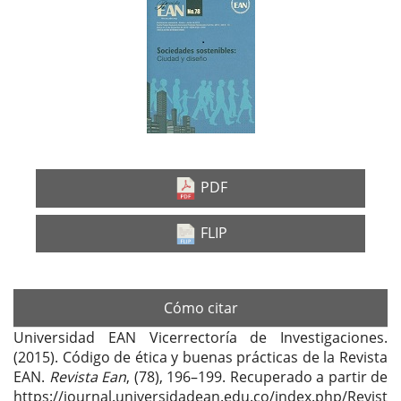
Barra
lateral
del
artículo
PDF
FLIP
Cómo citar
Universidad EAN Vicerrectoría de Investigaciones.
(2015). Código de ética y buenas prácticas de la Revista
EAN.
Revista Ean
, (78), 196–199. Recuperado a partir de
https://journal.universidadean.edu.co/index.php/Revist