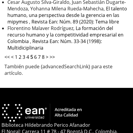
Cesar Augusto Silva-Giraldo, Juan Sebastián Dugarte-
Mendoza, Yohanna Milena Rueda-Mahecha,
El talento
humano, una perspectiva desde la gerencia en las
mipymes
,
Revista Ean: Núm. 89 (2020): Tema libre
Florentino Malaver Rodríguez,
La formación del
recurso humano y la competitividad empresarial en
Colombia
,
Revista Ean: Núm. 33-34 (1998):
Multidiciplinaria
<<
<
1
2
3
4
5
6
7
8
>
>>
También puede {advancedSearchLink} para este
artículo.
Biblioteca Hildebrando Perico Afanador
El Nogal: Carrera 11 # 78 - 47 Bogotá D.C., Colombia,