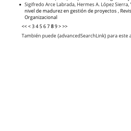
Sigifredo Arce Labrada, Hermes A. López Sierra,
nivel de madurez en gestión de proyectos
,
Revi
Organizacional
<<
<
3
4
5
6
7
8
9
>
>>
También puede {advancedSearchLink} para este a