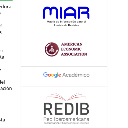
edora
s
as
de
ez
ta
e
del
cación
sta