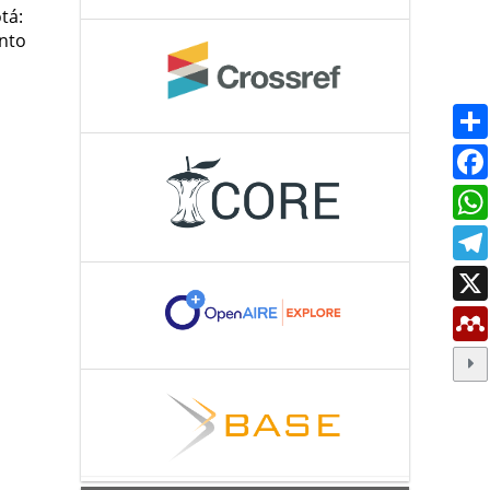
tá:
ento