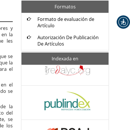
formatos
Formatos
Formato de evaluación de
Artículo
ores y
 en la
Autorización De Publicación
ue les
De Artículos
que se
Indexada-
Indexada en
de
que la
ara el
 en el
ndo se
 de la
to del
te, se
de los