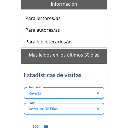
Información
Para lectores/as
Para autores/as
Para bibliotecarios/as
mas_vistos
Más leídos en los últimos 30 días