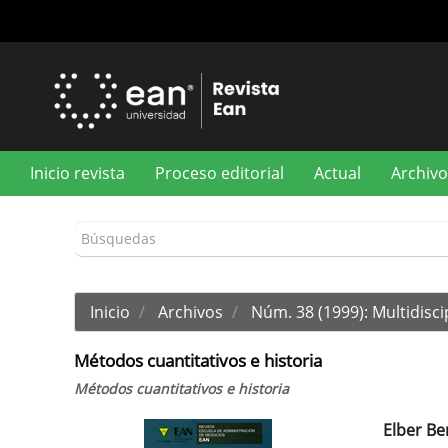
Navegación
principal
Contenido
principal
Barra
lateral
Inicio revista
Proceso editorial
Actual
Archivo
Inicio
Archivos
Núm. 38 (1999): Multidisci
Métodos cuantitativos e historia
Métodos cuantitativos e historia
Elber Be