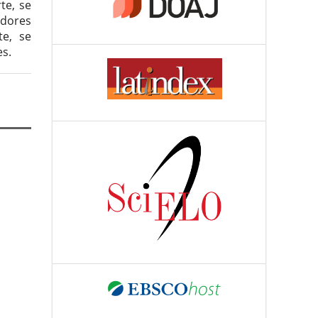
te, se
adores
te, se
s.