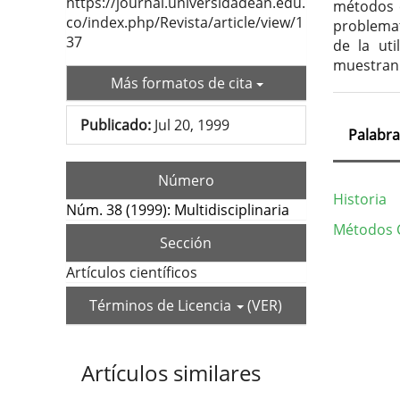
https://journal.universidadean.edu.
métodos c
co/index.php/Revista/article/view/1
problemat
37
de la uti
muestran 
Más formatos de cita
Publicado:
Jul 20, 1999
Palabra
Número
Historia
Núm. 38 (1999): Multidisciplinaria
Métodos C
Sección
Deta
Artículos científicos
del
Términos de Licencia
(VER)
artí
Artículos similares