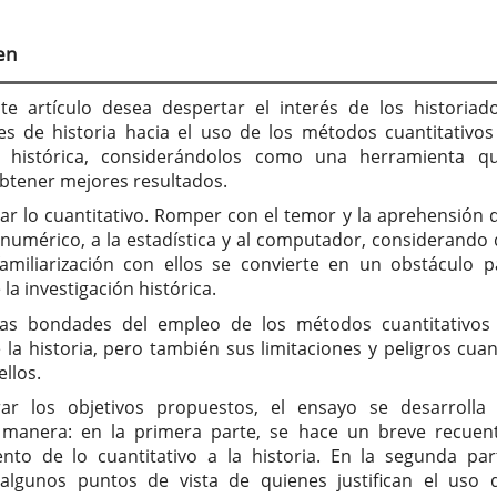
tenido
cipal
en
culo
nte artículo desea despertar el interés de los historiad
es de historia hacia el uso de los métodos cuantitativos
n histórica, considerándolos como una herramienta q
btener mejores resultados.
car lo cuantitativo. Romper con el temor y la aprehensión 
o numérico, a la estadística y al computador, considerando 
familiarización con ellos se convierte en un obstáculo p
la investigación histórica.
las bondades del empleo de los métodos cuantitativos
la historia, pero también sus limitaciones y peligros cua
llos.
rar los objetivos propuestos, el ensayo se desarrolla
 manera: en la primera parte, se hace un breve recuen
nto de lo cuantitativo a la historia. En la segunda par
algunos puntos de vista de quienes justifican el uso 