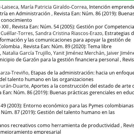
Laiseca, María Patricia Giraldo-Correa,
Intención emprend
stría en Administración
,
Revista Ean: Núm. 86 (2019): Buena
l conocimiento
o XXI
,
Revista Ean: Núm. 54 (2005): Gestión por Competenci
 Cuéllar-Torres, Sandra Cristina Riascos-Erazo,
Estrategias 
información y las comunicaciones para apoyar la gestión de
 Colombia
,
Revista Ean: Núm. 89 (2020): Tema libre
Natalia García Trujillo, Yanit Jiménez Merchán, Jaiver Jimén
icipio de Garzón para la gestión financiera personal
,
Revis
Garza-Treviño,
Etapas de la administración: hacia un enfoqu
 del talento humano en las organizaciones
 Durán-Duarte,
Aportes a la construcción del estado de arte 
a Ean: Núm. 86 (2019): Buenas prácticas gerenciales en edu
 49 (2003): Entorno económico para las Pymes colombianas
: Núm. 87 (2019): Gestión del talento humano en las
anos recreativos como herramienta de productividad
,
Revi
y mejoramiento empresarial