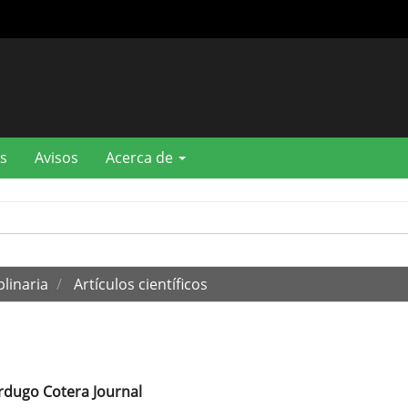
s
Avisos
Acerca de
plinaria
Artículos científicos
rdugo Cotera Journal