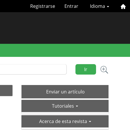
Registrarse
Entrar
Idioma
Ir
Enviar
Enviar un artículo
un
tutoriales
artículo
Tutoriales
acerca-
Acerca de esta revista
de