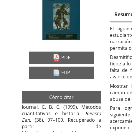
Barra
Con
lateral
prin
Resum
del
del
artículo
artí
El siguie
estudiant
narració
permita o
Desmitifi
PDF
tiene a l
falta de 
FLIP
avance de 
Mostrar 
campo de 
Cómo citar
abusa de e
Journal, E. B. C. (1999). Métodos
Para log
cuantitativos e historia.
Revista
siguiente
Ean
, (38), 97–109. Recuperado a
acercamie
partir de
exponen 