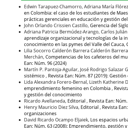
Edwin Tarapuez-Chamorro, Adriana María Flórez-
en Colombia: el caso de los estudiantes de Mae
prácticas gerenciales en educación y gestión de
John Orlando Crissien Castillo,
Gerencia del Sigl
Adriana Patricia Bermúdez-Arango, Carlos Julián
aprendizaje organizacional y tecnologías de la 
conocimiento en las pymes del Valle del Cauca,
Lilia Socorro Calderón Barrera Calderón Barrera, 
Merchán,
Competencias de los cafeteros del mun
Ean: Núm. 96 (2024)
Martín P. Pantoja-Aguilar, José Rodrigo Salazar 
sistémico
,
Revista Ean: Núm. 87 (2019): Gestión
Lida Alexandra Forero-Bernal, Lizeth Katherine
emprendimiento femenino en Colombia
,
Revist
y gestión del conocimiento
Ricardo Avellaneda,
Editorial
,
Revista Ean: Núm.
Henry Mauricio Diez Silva,
Editorial
,
Revista Ean
organizaciones
David Ricardo Ocampo Eljaiek,
Los espacios urb
Ean: Núm. 63 (2008): Emprendimiento, gestión 