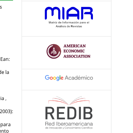
s
 Ean:
de la
bia
,
2003):
 para
ento