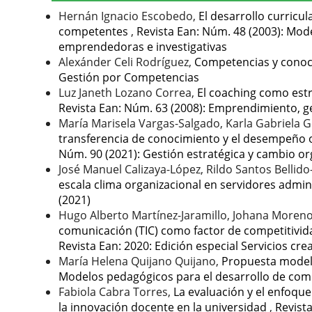
Hernán Ignacio Escobedo,
El desarrollo curricu
competentes
,
Revista Ean: Núm. 48 (2003): Mod
emprendedoras e investigativas
Alexánder Celi Rodríguez,
Competencias y conoci
Gestión por Competencias
Luz Janeth Lozano Correa,
El coaching como est
Revista Ean: Núm. 63 (2008): Emprendimiento, 
María Marisela Vargas-Salgado, Karla Gabriela 
transferencia de conocimiento y el desempeño o
Núm. 90 (2021): Gestión estratégica y cambio or
José Manuel Calizaya-López, Rildo Santos Belli
escala clima organizacional en servidores admin
(2021)
Hugo Alberto Martínez-Jaramillo, Johana Moren
comunicación (TIC) como factor de competitivida
Revista Ean: 2020: Edición especial Servicios cr
María Helena Quijano Quijano,
Propuesta model
Modelos pedagógicos para el desarrollo de com
Fabiola Cabra Torres,
La evaluación y el enfoqu
la innovación docente en la universidad
,
Revist