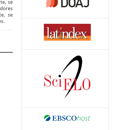
te, se
adores
te, se
s.