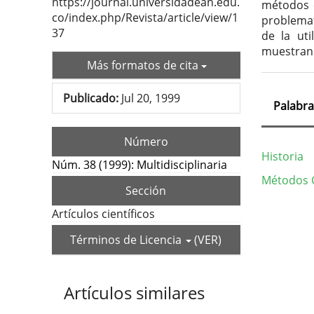
https://journal.universidadean.edu.
métodos c
co/index.php/Revista/article/view/1
problemat
37
de la uti
muestran 
Más formatos de cita
Publicado:
Jul 20, 1999
Palabra
Número
Historia
Núm. 38 (1999): Multidisciplinaria
Métodos C
Sección
Deta
Artículos científicos
del
Términos de Licencia
(VER)
artí
Artículos similares