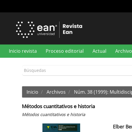
Navegación
principal
Contenido
principal
Barra
lateral
Inicio revista
Proceso editorial
Actual
Archivo
Inicio
Archivos
Núm. 38 (1999): Multidisci
Métodos cuantitativos e historia
Métodos cuantitativos e historia
Elber Be