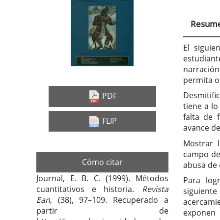
Barra
Con
lateral
prin
Resum
del
del
artículo
artí
El siguie
estudiant
narració
permita o
Desmitifi
PDF
tiene a l
falta de 
FLIP
avance de 
Mostrar 
campo de 
Cómo citar
abusa de e
Journal, E. B. C. (1999). Métodos
Para log
cuantitativos e historia.
Revista
siguiente
Ean
, (38), 97–109. Recuperado a
acercamie
partir de
exponen 