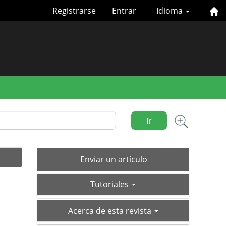
Registrarse
Entrar
Idioma
Ir
Enviar
Enviar un artículo
un
tutoriales
artículo
Tutoriales
acerca-
Acerca de esta revista
de