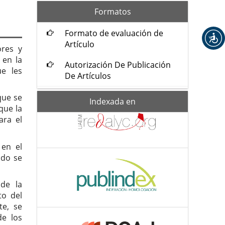
formatos
Formatos
Formato de evaluación de
Artículo
ores y
 en la
Autorización De Publicación
ue les
De Artículos
que se
Indexada-
Indexada en
de
que la
ara el
 en el
ndo se
 de la
to del
te, se
de los