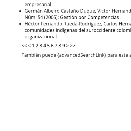
empresarial
Germán Albeiro Castaño Duque, Víctor Hernand
Núm. 54 (2005): Gestión por Competencias
Héctor Fernando Rueda-Rodríguez, Carlos Her
comunidades indígenas del suroccidente colo
organizacional
<<
<
1
2
3
4
5
6
7
8
9
>
>>
También puede {advancedSearchLink} para este a