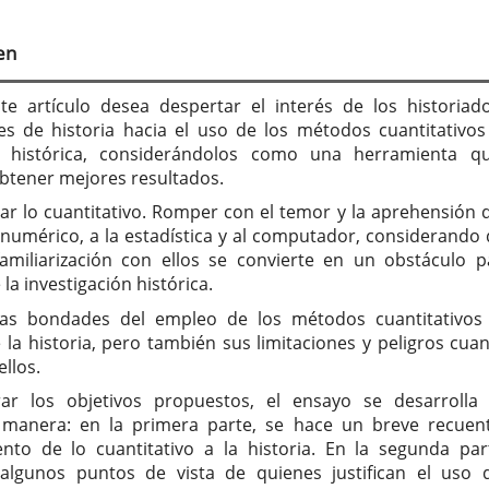
tenido
cipal
en
culo
nte artículo desea despertar el interés de los historiad
es de historia hacia el uso de los métodos cuantitativos
n histórica, considerándolos como una herramienta q
btener mejores resultados.
car lo cuantitativo. Romper con el temor y la aprehensión 
o numérico, a la estadística y al computador, considerando 
familiarización con ellos se convierte en un obstáculo p
la investigación histórica.
las bondades del empleo de los métodos cuantitativos
la historia, pero también sus limitaciones y peligros cua
llos.
rar los objetivos propuestos, el ensayo se desarrolla
 manera: en la primera parte, se hace un breve recuen
nto de lo cuantitativo a la historia. En la segunda par
algunos puntos de vista de quienes justifican el uso 