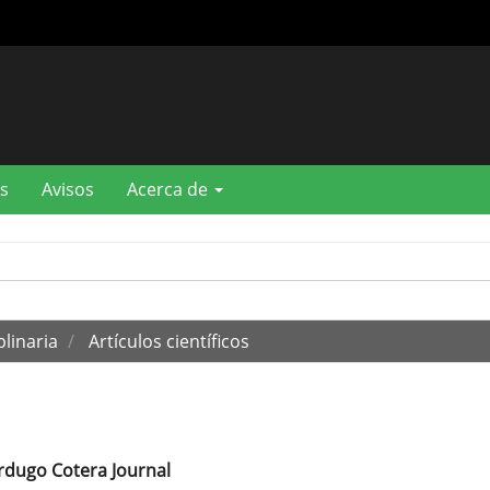
s
Avisos
Acerca de
plinaria
Artículos científicos
rdugo Cotera Journal