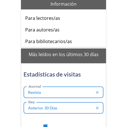
Información
Para lectores/as
Para autores/as
Para bibliotecarios/as
mas_vistos
Más leídos en los últimos 30 días