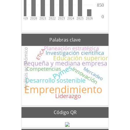
Palabras clave
Planeación estratégica
Análisis económico
ETICA
Investigación científica
Educación superior
Pequeña y mediana empresa
Pymes
Innovación
Competencias
Mercadeo
Desarrollo sostenible
Emprendimiento
Liderazgo
Código QR