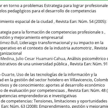
lar en torno a problemas Estrategia para lograr profesionale
elos pedagógicos para el desarrollo de competencias
miento espacial de la ciudad
,
Revista Ean: Núm. 54 (2005):
rategia para la formación de competencias profesionale s
,
gestión y mejoramiento empresarial
Gómez-Bull,
Liderazgo transformacional y su impacto en la
perativo en el contexto de la industria automotriz
,
Revista
ganizacional
do-Medina, Julio Cesar Huamani-Cahua,
Análisis psicométrico 
istrativos de una universidad pública
,
Revista Ean: Núm. 91
o-Duarte,
Uso de las tecnologías de la información y la
d en la gestión del sector hotelero en Villavicencio, Colom
eativos y de conocimiento: aportes al desarrollo económico
o de evaluación por competenciaas
,
Revista Ean: Núm. 48 (
petencias emprendedoras e investigativas
e de competencias: Tensiones, limitaciones y oportunidades
a Ean: Núm. 63 (2008): Emprendimiento, gestión y mejorami