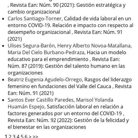
,
Revista Ean: Núm. 90 (2021): Gestión estratégica y
cambio organizacional
Carlos Santiago-Torner,
Calidad de vida laboral en un
entorno COVID-19. Relación e impacto con respecto al
desempeño organizacional
,
Revista Ean: Núm. 91
(2021)
Ulises Segura-Barón, Henry Alberto Novoa-Matallana,
Maria Del Cielo Burbano-Pedraza,
Hacia un modelo
educativo para el emprendimiento
,
Revista Ean:
Núm. 87 (2019): Gestión del talento humano en las
organizaciones
Beatriz Eugenia Agudelo-Orrego,
Rasgos del liderazgo
femenino en fundaciones del Valle del Cauca
,
Revista
Ean: Núm. 91 (2021)
Santos Ever Castillo Paredes, Marisol Yolanda
Huamán Espejo,
Satisfacción laboral en relación a
factores generados por un entorno del COVID-19
,
Revista Ean: Núm. 92 (2022): Gestión de la felicidad y
el bienestar en las organizaciones
1
2
3
4
5
6
>
>>