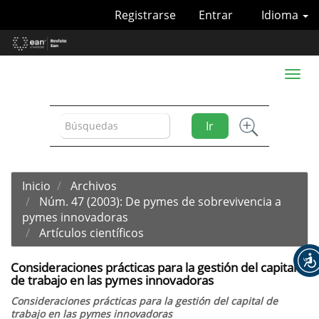
Navegación
Registrarse
Entrar
Idioma
principal
Contenido
principal
Barra
Toggl
lateral
naviga
Ir
Inicio
Archivos
Núm. 47 (2003): De pymes de sobrevivencia a
pymes innovadoras
Artículos científicos
Consideraciones prácticas para la gestión del capital
de trabajo en las pymes innovadoras
Consideraciones prácticas para la gestión del capital de
trabajo en las pymes innovadoras