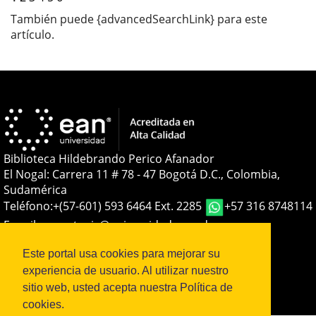
También puede {advancedSearchLink} para este
artículo.
Biblioteca Hildebrando Perico Afanador
El Nogal: Carrera 11 # 78 - 47 Bogotá D.C., Colombia,
Sudamérica
Teléfono:
+(57-601) 593 6464 Ext. 2285
+57 316 8748114
E-mail:
soporteojs@universidadean.edu.co
-
biblioteca@universidadean.edu.co
Este portal usa cookies para mejorar su
experiencia de usuario. Al utilizar nuestro
Sistema OJS - Metabiblioteca |
sitio web, usted acepta nuestra Política de
cookies.