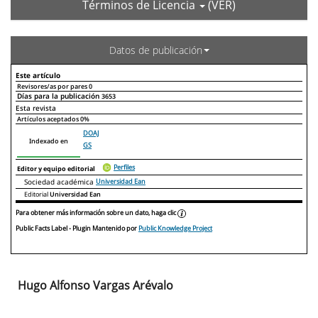
Términos de Licencia
(VER)
Datos de publicación
Este artículo
Revisores/as por pares
0
Días para la publicación
3653
Declaraciones de autoría
Este artículo
Otros artículos
Esta revista
Artículos aceptados
0%
DOAJ
Indexado en
GS
Perfiles
Editor y equipo editorial
Sociedad académica
Universidad Ean
Editorial
Universidad Ean
Para obtener más información sobre un dato, haga clic
Public Facts Label
- Plugin Mantenido por
Public Knowledge Project
Hugo Alfonso Vargas Arévalo
Contenido