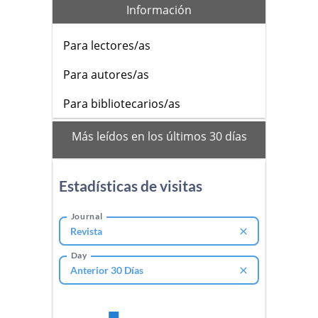
Información
Para lectores/as
Para autores/as
Para bibliotecarios/as
mas_vistos
Más leídos en los últimos 30 días