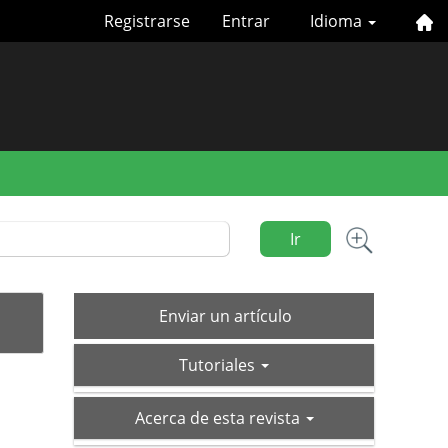
Registrarse
Entrar
Idioma
Ir
Enviar
Enviar un artículo
un
tutoriales
artículo
Tutoriales
acerca-
Acerca de esta revista
de