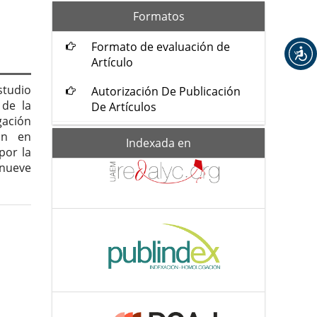
formatos
Formatos
Formato de evaluación de
Artículo
studio
Autorización De Publicación
 de la
De Artículos
gación
ión en
Indexada-
Indexada en
por la
de
 nueve