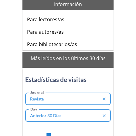
Información
Para lectores/as
Para autores/as
Para bibliotecarios/as
mas_vistos
Más leídos en los últimos 30 días