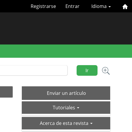
Registrarse
Entrar
Idioma
Ir
Enviar
Enviar un artículo
un
tutoriales
artículo
Tutoriales
acerca-
Acerca de esta revista
de