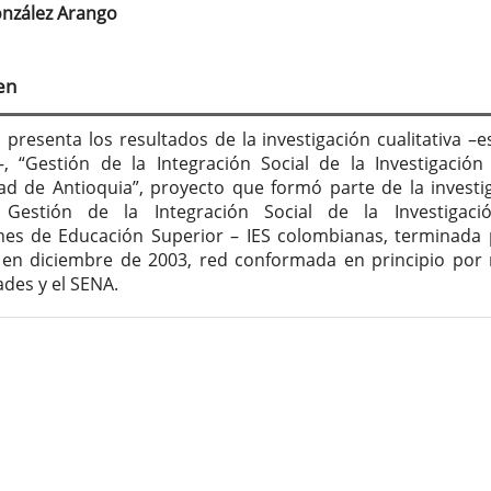
tenido
nzález Arango
cipal
en
culo
o presenta los resultados de la investigación cualitativa –e
, “Gestión de la Integración Social de la Investigación
ad de Antioquia”, proyecto que formó parte de la investi
, Gestión de la Integración Social de la Investigac
ones de Educación Superior – IES colombianas, terminada 
 en diciembre de 2003, red conformada en principio por
ades y el SENA.
lles
culo