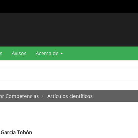
s
Avisos
Acerca de
por Competencias
Artículos científicos
 García Tobón