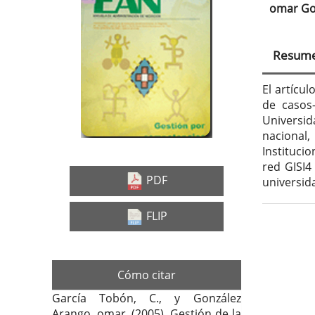
Barra
Con
omar Go
lateral
prin
del
del
Resum
artículo
artí
El artícul
de casos–
Universid
nacional
Instituci
red GISI4
PDF
universid
FLIP
Deta
del
Cómo citar
artí
García Tobón, C., y González
Arango, omar. (2005). Gestión de la