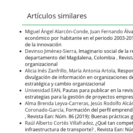
Artículos similares
Miguel Ángel Alarcón-Conde, Juan Fernando Álv
económico por habitante en el periodo 2003-2
de la innovación
Devinso Jiménez-Sierra,
Imaginario social de la 
departamento del Magdalena, Colombia
,
Revist
organizacional
Alicia Inés Zanfrillo, María Antonia Artola,
Respon
divulgación de información en organizaciones d
estratégica y cambio organizacional
Univesidad EAN,
Pautas para publicar en la rev
estrategias para la gestión de proyectos empres
Alma Brenda Leyva-Carreras, Jesús Rodolfo Alcán
Coronado-García,
Formación del perfil emprend
,
Revista Ean: Núm. 86 (2019): Buenas prácticas 
Raúl Alberto Cortés Villafradez,
¿Qué tan competi
infraestructura de transporte?
,
Revista Ean: Nú