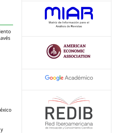
iento
ravés
éxico
 y