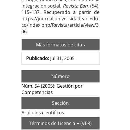
integración social.
Revista Ean
, (54),
115–137. Recuperado a partir de
https://journal.universidadean.edu.
co/index.php/Revista/article/view/3
36
Más formatos de cita
Publicado:
Jul 31, 2005
Número
Núm. 54 (2005): Gestión por
Competencias
Sección
Artículos científicos
Términos de Licencia
(VER)