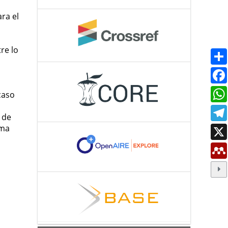
ra el
re lo
caso
 de
ema