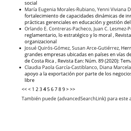
social
María Eugenia Morales-Rubiano, Yenni Viviana D
fortalecimiento de capacidades dinámicas de 
prácticas gerenciales en educación y gestión de
Orlando E. Contreras-Pacheco, Juan C. Lesmez-P
reglamentario, lo estratégico y lo moral
,
Revista
organizacional
Josué Quirós-Gómez, Susan Arce-Gutiérrez,
Herr
grandes empresas ubicadas en países en vías de
de Costa Rica
,
Revista Ean: Núm. 89 (2020): Tema
Claudia Paola García-Castiblanco, Diana Marcela 
apoyo a la exportación por parte de los negoci
libre
<<
<
1
2
3
4
5
6
7
8
9
>
>>
También puede {advancedSearchLink} para este a