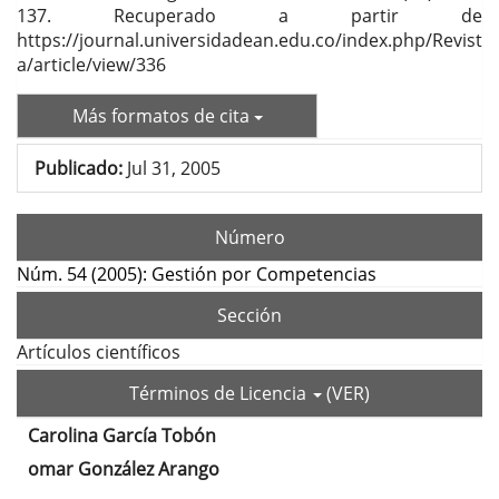
137. Recuperado a partir de
https://journal.universidadean.edu.co/index.php/Revist
a/article/view/336
Más formatos de cita
Publicado:
Jul 31, 2005
Número
Núm. 54 (2005): Gestión por Competencias
Sección
Artículos científicos
Términos de Licencia
(VER)
Carolina García Tobón
Contenido
omar González Arango
principal