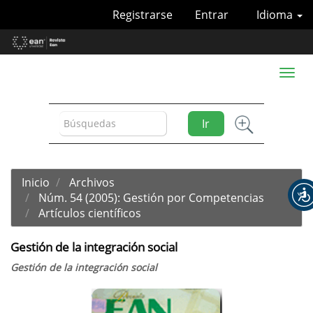
Navegación
Registrarse
Entrar
Idioma
principal
Contenido
principal
Barra
Toggl
lateral
naviga
Ir
Inicio
Archivos
Núm. 54 (2005): Gestión por Competencias
Artículos científicos
Gestión de la integración social
Gestión de la integración social
Barra