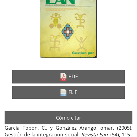
lateral
del
artículo
PDF
FLIP
Cómo citar
García Tobón, C., y González Arango, omar. (2005).
Gestión de la integración social.
Revista Ean
, (54), 115–