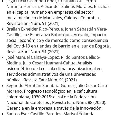
Olga Lucía Ocampo-López, Cristhian Guillermo
Naranjo-Herrera, Alexander Salinas-Morales,
Brechas
en el capital humano en empresas del sector
metalmecánico de Manizales, Caldas - Colombia
,
Revista Ean: Núm. 91 (2021)
Brallan Exneider Rico-Pencue, Johan Sebastián Vera-
Castillo, Luz Esperanza Bohórquez-Arévalo,
Impacto
social, económico y de mercado como consecuencia
del Covid-19 en tiendas de barrio en el sur de Bogotá
,
Revista Ean: Núm. 91 (2021)
José Manuel Calizaya-López, Rildo Santos Bellido-
Medina, Julio Cesar Huamani-Cahua,
Análisis
psicométrico de la escala clima organizacional en
servidores administrativos de una universidad
pública
,
Revista Ean: Núm. 91 (2021)
Segundo Abrahán Sanabria-Gómez, Julio Cesar Caro-
Moreno,
Progreso tecnológico en la caficultura
colombiana, 1930-2015: el rol de la Federación
Nacional de Cafeteros
,
Revista Ean: Núm. 88 (2020):
Gerencia en la empresa a través de la innovación
Santos Ever Castillo Paredes, Marisol Yolanda