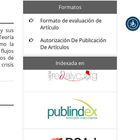
formatos
Formatos
Formato de evaluación de
Artículo
 y sus
Teoría
Autorización De Publicación
mo la
De Artículos
flujos
cos de
Indexada-
Indexada en
crisis
de