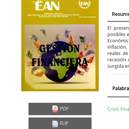
Barra
Con
lateral
prin
Resum
del
del
artículo
artí
El presen
posibles 
Económic
inflación
reales de
recesión 
surgida e
Palabra
PDF
Crisis Fin
Deta
FLIP