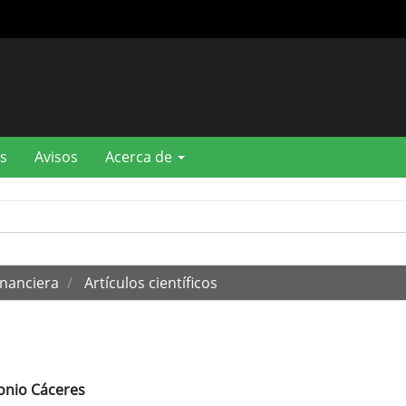
s
Avisos
Acerca de
inanciera
Artículos científicos
onio Cáceres