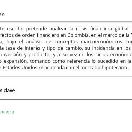
tenido
cipal
en
culo
te escrito, pretende analizar la crisis financiera global,
efectos de orden financiero en Colombia, en el marco de la 
a, bajo el análisis de conceptos macroeconómicos co
, la tasa de interés y tipo de cambio, su incidencia en los 
 inversión y producto, y a su vez en los ciclos económi
o expansión, tomando como referencia lo sucedido en la 
n Estados Unidos relacionada con el mercado hipotecario.
s clave
anciera
lles