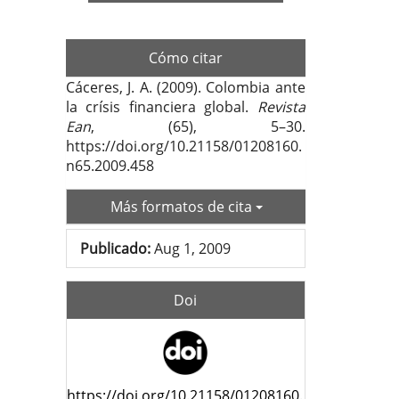
del
artí
Cómo citar
Cáceres, J. A. (2009). Colombia ante
la crísis financiera global.
Revista
Ean
, (65), 5–30.
https://doi.org/10.21158/01208160.
n65.2009.458
Más formatos de cita
Publicado:
Aug 1, 2009
Doi
https://doi.org/10.21158/01208160.