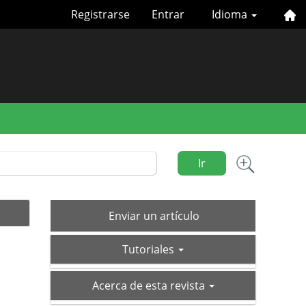
Registrarse
Entrar
Idioma
Ir
Enviar
Enviar un artículo
un
tutoriales
artículo
Tutoriales
acerca-
Acerca de esta revista
de