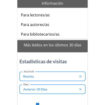
Información
Para lectores/as
Para autores/as
Para bibliotecarios/as
mas_vistos
Más leídos en los últimos 30 días