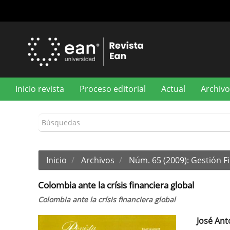
Navegación
principal
Contenido
principal
Barra
lateral
Inicio revista
Proceso editorial
Actual
Archivo
Inicio
Archivos
Núm. 65 (2009): Gestión F
Colombia ante la crísis financiera global
Colombia ante la crísis financiera global
José Ant