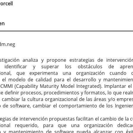
tenido
orcell
cipal
en
culo
adm.neg
stigación analiza y propone estrategias de intervenci
n identificar y superar los obstáculos de aprend
cional, que experimenta una organización cuando d
 el modelo de calidad para el desarrollo y mantenimie
 CMMI (Capability Maturity Model Integrated). Implantar e
e definir procesos, procedimientos y formatos, lo que rea
s cambiar la cultura organizacional de las áreas y/o empre
o de software, cambiar el comportamiento de los Ingenie
egias de intervención propuestas facilitan el cambio de la c
cional requerido, para que una organización dedica
lo y mantenimiento de software pueda alcanzar con éxi