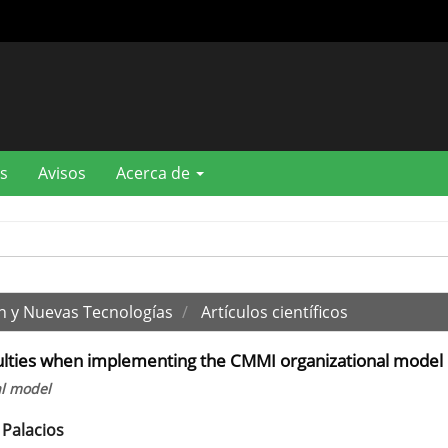
s
Avisos
Acerca de
n y Nuevas Tecnologías
Artículos científicos
culties when implementing the CMMI organizational model
al model
Palacios