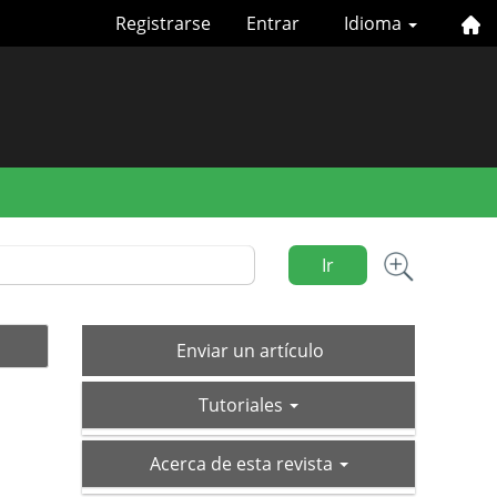
Registrarse
Entrar
Idioma
Ir
Enviar
Enviar un artículo
un
tutoriales
artículo
Tutoriales
acerca-
Acerca de esta revista
de