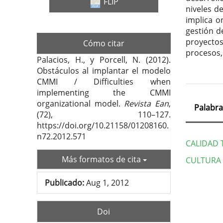
FLIP
niveles d
implica o
gestión de
proyecto
Cómo citar
procesos, 
Palacios, H., y Porcell, N. (2012).
Obstáculos al implantar el modelo
CMMI / Difficulties when
implementing the CMMI
organizational model.
Revista Ean
,
Palabra
(72), 110–127.
https://doi.org/10.21158/01208160.
n72.2012.571
CALIDAD 
Más formatos de cita
CULTURA
Deta
Publicado:
Aug 1, 2012
del
Doi
artí