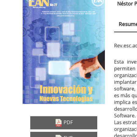
Barra
Con
Néstor P
lateral
prin
del
del
Resum
artículo
artí
Rev.esc.
Esta inve
permite
organiza
implantar
software,
es más qu
implica e
desarroll
Software.
PDF
Las estrat
organiza
desarrol