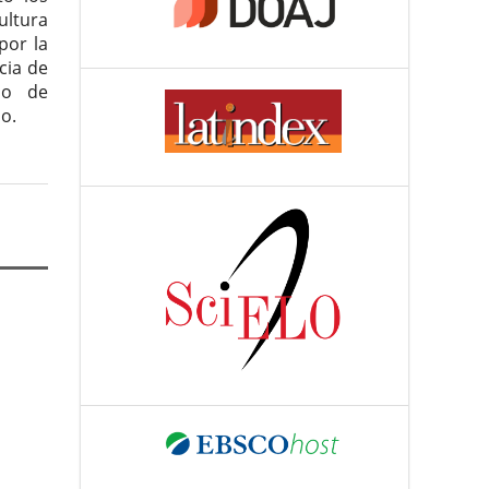
ultura
por la
cia de
uo de
o.