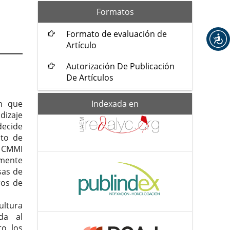
formatos
Formatos
Formato de evaluación de
Artículo
Autorización De Publicación
De Artículos
Indexada-
Indexada en
ón que
de
izaje
ecide
nto de
l CMMI
lmente
sas de
ros de
ultura
da al
to los