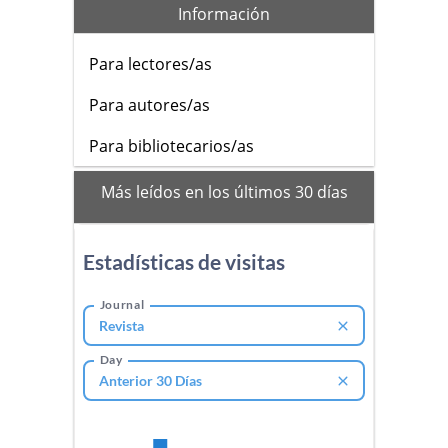
Información
Para lectores/as
Para autores/as
Para bibliotecarios/as
mas_vistos
Más leídos en los últimos 30 días