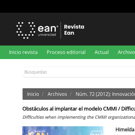
Navegación
principal
Contenido
principal
Barra
lateral
Inicio revista
Proceso editorial
Actual
Archivo
Inicio
Archivos
Núm. 72 (2012): Innovació
Obstáculos al implantar el modelo CMMI / Diffi
Difficulties when implementing the CMMI organization
Himelda 