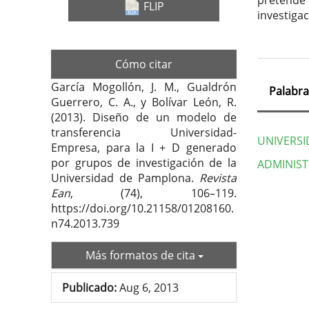
pretende
FLIP
investiga
Cómo citar
García Mogollón, J. M., Gualdrón
Palabra
Guerrero, C. A., y Bolívar León, R.
(2013). Diseño de un modelo de
transferencia Universidad-
UNIVERSI
Empresa, para la I + D generado
por grupos de investigación de la
ADMINIST
Universidad de Pamplona.
Revista
Ean
, (74), 106–119.
Deta
https://doi.org/10.21158/01208160.
del
n74.2013.739
artí
Más formatos de cita
Publicado:
Aug 6, 2013