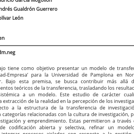
auricio García Mogollón
tenido
Andrés Gualdrón Guerrero
cipal
olívar León
culo
en
adm.neg
ajo tiene como objetivo presentar un modelo de transfe
idad-Empresa’ para la Universidad de Pamplona en No
r. Bajo esta premisa, se busca contribuir más allá 
entos teóricos de la transferencia, trasladando los resulta
istémica a un modelo. Este estudio de carácter cuali
a extracción de la realidad en la percepción de los investig
cto a la estructura de la transferencia de investigaci
 categorías relacionadas con la cultura de investigación, po
estigación y emprendimiento. Estas permitieron a través
de codificación abierta y selectiva, refinar un mode