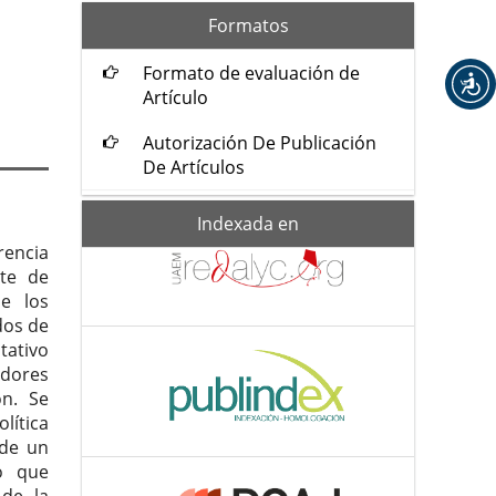
formatos
Formatos
Formato de evaluación de
Artículo
Autorización De Publicación
De Artículos
Indexada-
Indexada en
de
rencia
rte de
de los
dos de
tativo
adores
ón. Se
lítica
 de un
lo que