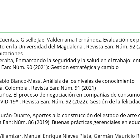
Cuentas, Giselle Jael Valderrama Fernández,
Evaluación ex p
to en la Universidad del Magdalena
,
Revista Ean: Núm. 92 (
anizaciones
eralta,
Enmarcando la seguridad y la salud en el trabajo: ent
 Ean: Núm. 90 (2021): Gestión estratégica y cambio
Fabio Blanco-Mesa,
Análisis de los niveles de conocimiento
cá, Colombia
,
Revista Ean: Núm. 91 (2021)
Muñoz,
El proceso de negociación en compañías de consumo
OVID-19*
,
Revista Ean: Núm. 92 (2022): Gestión de la felicidad
 Durán-Duarte,
Aportes a la construcción del estado de arte 
a Ean: Núm. 86 (2019): Buenas prácticas gerenciales en edu
illamizar, Manuel Enrique Nieves Plata, Germán Mauricio R