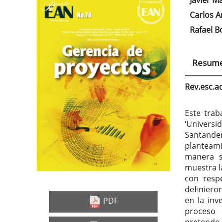
Javier M
Barra
Con
Carlos 
lateral
prin
Rafael B
del
del
artículo
artí
Resum
Rev.esc.
Este trab
‘Univers
Santande
planteami
manera s
muestra l
con respe
definieron
en la inv
PDF
proceso 