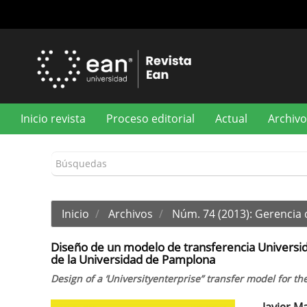
Navegación
principal
Contenido
principal
Barra
lateral
Inicio revista
Proceso editorial
Actual
Archivo
Inicio
Archivos
Núm. 74 (2013): Gerencia
Diseño de un modelo de transferencia Universid
de la Universidad de Pamplona
Design of a ‘Universityenterprise” transfer model for 