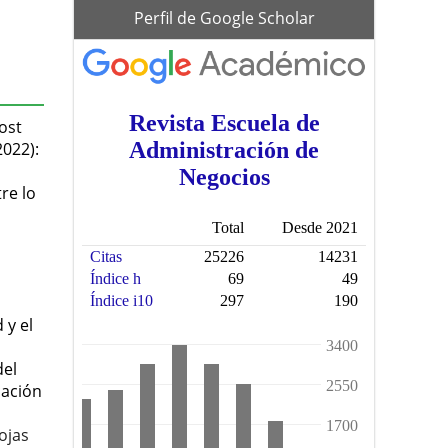
scholar
Perfil de Google Scholar
ost
2022):
re lo
 y el
del
cación
ojas