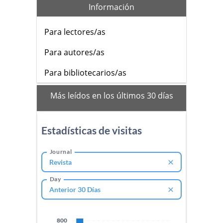
Información
Para lectores/as
Para autores/as
Para bibliotecarios/as
mas_vistos
Más leídos en los últimos 30 días