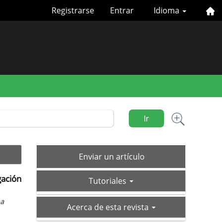
Registrarse
Entrar
Idioma
Ir
Enviar
Enviar un artículo
un
gación
tutoriales
artículo
Tutoriales
na
acerca-
Acerca de esta revista
de