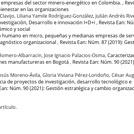
s empresas del sector minero-energético en Colombia.
,
Revi
 bienestar en las organizaciones
lavijo, Liliana Yamile Rodríguez-González, Julián Andrés Riv
nvestigación, Desarrollo e innovación I+D+i
,
Revista Ean: Nú
ómico y social
to humano en micro, pequeñas y medianas empresas de serv
agnóstico organizacional
,
Revista Ean: Núm. 87 (2019): Ges
Romero-Albarracin, Jose Ignacio Palacios-Osma,
Caracteriza
pymes manufactureras en Bogotá
,
Revista Ean: Núm. 90 (2021)
Jesús Moreno-Ávila, Gloria Viviana Pérez-Londoño, César Au
cia de proyectos de investigación, desarrollo tecnológico e
Ean: Núm. 90 (2021): Gestión estratégica y cambio organizac
rtículo.