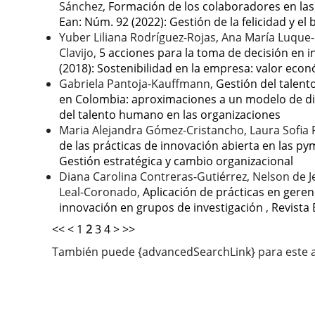
Sánchez,
Formación de los colaboradores en la
Ean: Núm. 92 (2022): Gestión de la felicidad y el
Yuber Liliana Rodríguez-Rojas, Ana María Luque-C
Clavijo,
5 acciones para la toma de decisión en i
(2018): Sostenibilidad en la empresa: valor econ
Gabriela Pantoja-Kauffmann,
Gestión del talen
en Colombia: aproximaciones a un modelo de di
del talento humano en las organizaciones
Maria Alejandra Gómez-Cristancho, Laura Sofia 
de las prácticas de innovación abierta en las 
Gestión estratégica y cambio organizacional
Diana Carolina Contreras-Gutiérrez, Nelson de 
Leal-Coronado,
Aplicación de prácticas en geren
innovación en grupos de investigación
,
Revista 
<<
<
1
2
3
4
>
>>
También puede {advancedSearchLink} para este a