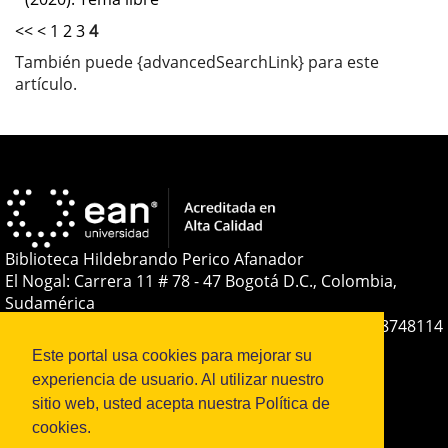
<<
<
1
2
3
4
También puede {advancedSearchLink} para este
artículo.
Biblioteca Hildebrando Perico Afanador
El Nogal: Carrera 11 # 78 - 47 Bogotá D.C., Colombia,
Sudamérica
Teléfono:
+(57-601) 593 6464 Ext. 2285
+57 316 8748114
E-mail:
soporteojs@universidadean.edu.co
-
Este portal usa cookies para mejorar su
biblioteca@universidadean.edu.co
experiencia de usuario. Al utilizar nuestro
sitio web, usted acepta nuestra Política de
cookies.
Sistema OJS - Metabiblioteca |