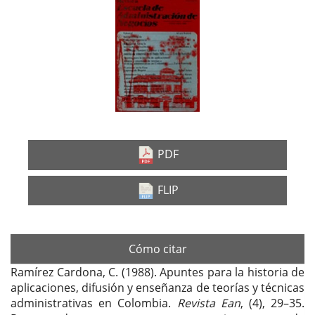
Barra
lateral
del
artículo
PDF
FLIP
Cómo citar
Ramírez Cardona, C. (1988). Apuntes para la historia de
aplicaciones, difusión y enseñanza de teorías y técnicas
administrativas en Colombia.
Revista Ean
, (4), 29–35.