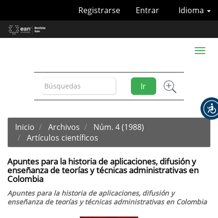
Navegación
Registrarse
Entrar
Idioma
principal
Contenido
principal
Barra
Toggl
lateral
naviga
Ir
Inicio
Archivos
Núm. 4 (1988)
Artículos científicos
Apuntes para la historia de aplicaciones, difusión y
enseñanza de teorías y técnicas administrativas en
Colombia
Apuntes para la historia de aplicaciones, difusión y
enseñanza de teorías y técnicas administrativas en Colombia