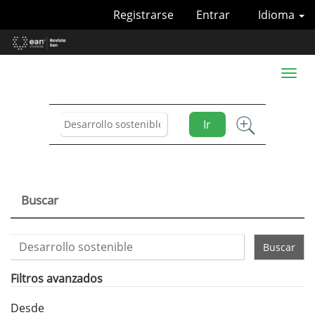
Navegación
Registrarse
Entrar
Idioma
principal
Contenido
principal
Barra
Toggl
lateral
naviga
Ir
Buscar
Buscar
artículos
por
Filtros avanzados
Desde