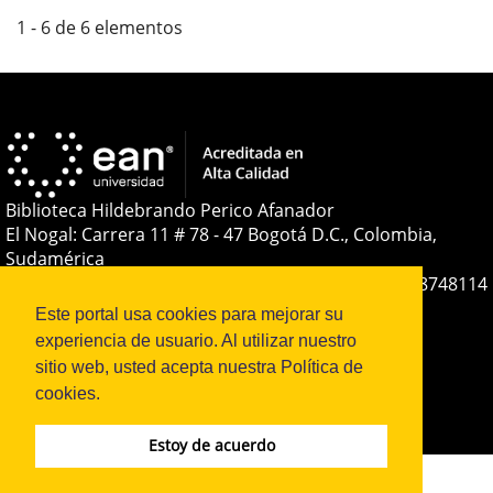
1 - 6 de 6 elementos
Biblioteca Hildebrando Perico Afanador
El Nogal: Carrera 11 # 78 - 47 Bogotá D.C., Colombia,
Sudamérica
Teléfono:
+(57-601) 593 6464 Ext. 2285
+57 316 8748114
E-mail:
soporteojs@universidadean.edu.co
-
Este portal usa cookies para mejorar su
biblioteca@universidadean.edu.co
experiencia de usuario. Al utilizar nuestro
sitio web, usted acepta nuestra Política de
cookies.
Sistema OJS - Metabiblioteca |
Estoy de acuerdo