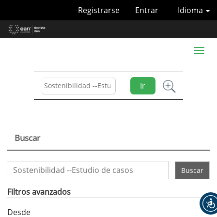
Navegación
Registrarse
Entrar
Idioma
principal
Contenido
principal
Barra
Toggl
lateral
naviga
Ir
Buscar
Buscar
artículos
por
Filtros avanzados
Desde