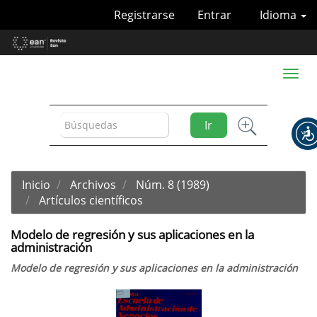
Navegación
Registrarse
Entrar
Idioma
principal
Contenido
principal
Barra
Toggl
lateral
naviga
Ir
Inicio
Archivos
Núm. 8 (1989)
Artículos científicos
Modelo de regresión y sus aplicaciones en la
administración
Modelo de regresión y sus aplicaciones en la administración
Barra