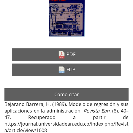
lateral
del
artículo
PDF
FLIP
Cómo citar
Bejarano Barrera, H. (1989). Modelo de regresión y sus
aplicaciones en la administración.
Revista Ean
, (8), 40–
47. Recuperado a partir de
https://journal.universidadean.edu.co/index.php/Revist
a/article/view/1008