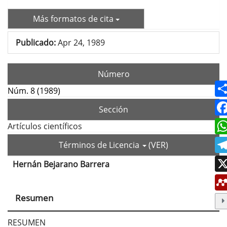
Más formatos de cita
Publicado:
Apr 24, 1989
Número
Núm. 8 (1989)
Sección
Artículos científicos
Términos de Licencia
(VER)
Hernán Bejarano Barrera
Contenido
principal
Resumen
del
artículo
RESUMEN