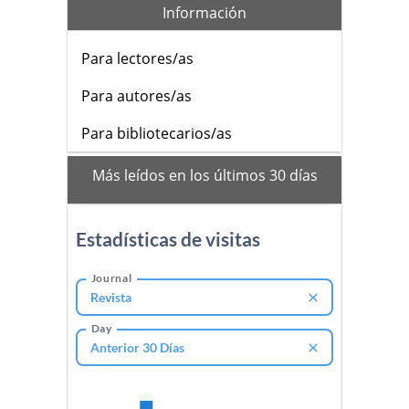
Información
Para lectores/as
Para autores/as
Para bibliotecarios/as
mas_vistos
Más leídos en los últimos 30 días