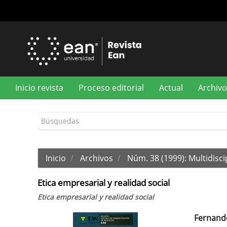
Navegación
principal
Contenido
principal
Barra
lateral
Inicio revista
Proceso editorial
Actual
Archivo
Inicio
Archivos
Núm. 38 (1999): Multidisci
Etica empresarial y realidad social
Etica empresarial y realidad social
Fernand