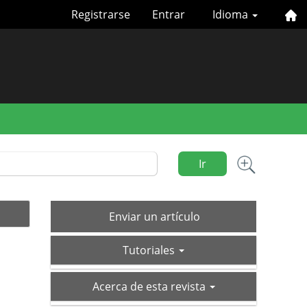
Registrarse
Entrar
Idioma
Ir
Enviar
Enviar un artículo
un
tutoriales
artículo
Tutoriales
acerca-
Acerca de esta revista
de