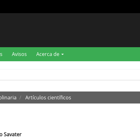
s
Avisos
Acerca de
plinaria
Artículos científicos
o Savater