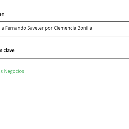
tenido
cipal
en
culo
a a Fernando Saveter por Clemencia Bonilla
s clave
los Negocios
lles
culo