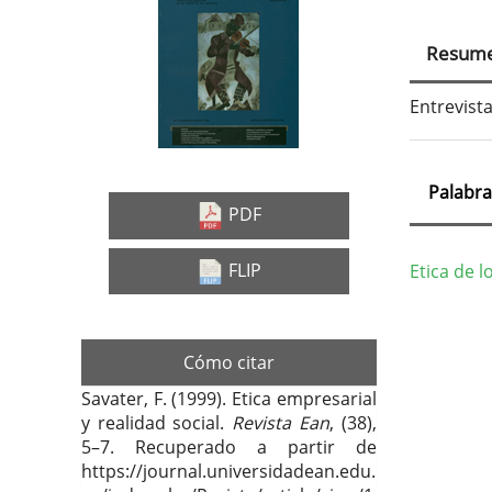
Barra
Con
lateral
prin
Resum
del
del
artículo
artí
Entrevist
Palabra
PDF
FLIP
Etica de 
Deta
del
Cómo citar
artí
Savater, F. (1999). Etica empresarial
y realidad social.
Revista Ean
, (38),
5–7. Recuperado a partir de
https://journal.universidadean.edu.